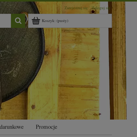
Zarejestruj się
Zaloguj się
Koszyk:
(pusty)
odarunkowe
Promocje