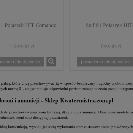
S1 Polaszek HIT Comando
Sejf S1 Polaszek HIT
1 999,00 zł
699,00 zł
iadom o dostępności
powiadom o dostępności
ń palną, które chcą przechowywać ją w sposób bezpieczny i zgodny z obowiązuj
cych normę S1, co gwarantuje odpowiedni poziom zabezpieczenia przed dostępe
roni i amunicji - Sklep Kwatermistrz.com.pl
ych do przechowywania broni krótkiej, długiej oraz amunicji. Oferowane modele r
ednostek broni oraz dostępnej przestrzeni.
solidną konstrukcją, wysoką jakością wykonania oraz zastosowaniem sprawdzony