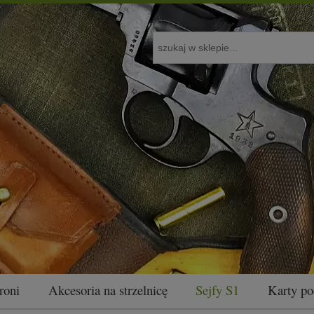
roni
Akcesoria na strzelnicę
Sejfy S1
Karty p