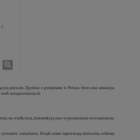
-1
ącym prawem. Zgodnie z przepisami w Polsce, broń oraz amunicja
m osób nieuprawnionych.
óżnią się wielkością, konstrukcją oraz wyposażeniem wewnętrznym,
ch systemów zamykania. Dzięki temu zapewniają skuteczną ochronę