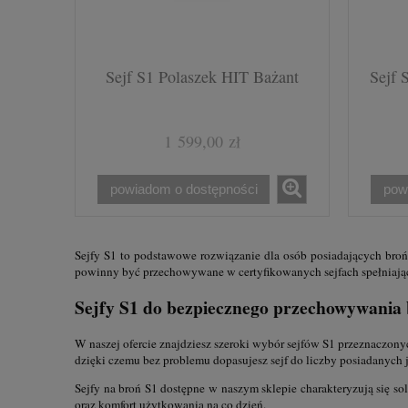
Sejf S1 Polaszek HIT Bażant
Sejf 
1 599,00 zł
powiadom o dostępności
pow
Sejfy S1 to podstawowe rozwiązanie dla osób posiadających bro
powinny być przechowywane w certyfikowanych sejfach spełniają
Sejfy S1 do bezpiecznego przechowywania b
W naszej ofercie znajdziesz szeroki wybór sejfów S1 przeznaczon
dzięki czemu bez problemu dopasujesz sejf do liczby posiadanych j
Sejfy na broń S1 dostępne w naszym sklepie charakteryzują się 
oraz komfort użytkowania na co dzień.