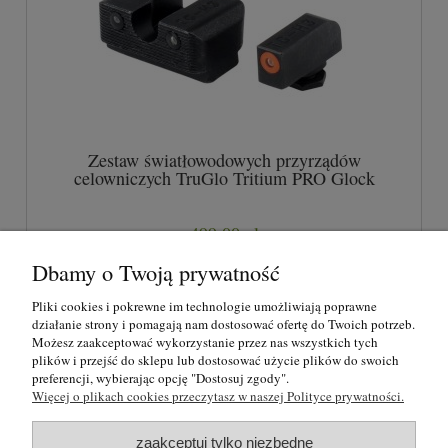
Zestaw światłowodowych przyrządów
celowniczych TruGlo Tritium PRO Glock
(TG231G1C)
499,00 zł
Dbamy o Twoją prywatność
do koszyka
Pliki cookies i pokrewne im technologie umożliwiają poprawne
działanie strony i pomagają nam dostosować ofertę do Twoich potrzeb.
Możesz zaakceptować wykorzystanie przez nas wszystkich tych
plików i przejść do sklepu lub dostosować użycie plików do swoich
O nas
preferencji, wybierając opcję "Dostosuj zgody".
Więcej o plikach cookies przeczytasz w naszej Polityce prywatności.
Regulamin i polityka prywatności
zaakceptuj tylko niezbędne