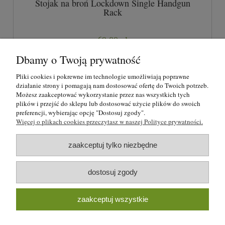
Stojak na broń Lockdown Single Handgun
Rack
69,00 zł
Dbamy o Twoją prywatność
do koszyka
Pliki cookies i pokrewne im technologie umożliwiają poprawne
działanie strony i pomagają nam dostosować ofertę do Twoich potrzeb.
Możesz zaakceptować wykorzystanie przez nas wszystkich tych
plików i przejść do sklepu lub dostosować użycie plików do swoich
O nas
preferencji, wybierając opcję "Dostosuj zgody".
Więcej o plikach cookies przeczytasz w naszej Polityce prywatności.
Regulamin i polityka prywatności
zaakceptuj tylko niezbędne
Formy płatności i rezerwacje
dostosuj zgody
Moje konto
zaakceptuj wszystkie
Blog strzelecki