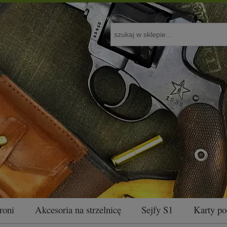
roni
Akcesoria na strzelnicę
Sejfy S1
Karty p