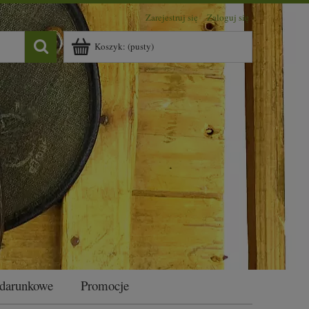
Zarejestruj się
Zaloguj się
Koszyk:
(pusty)
odarunkowe
Promocje