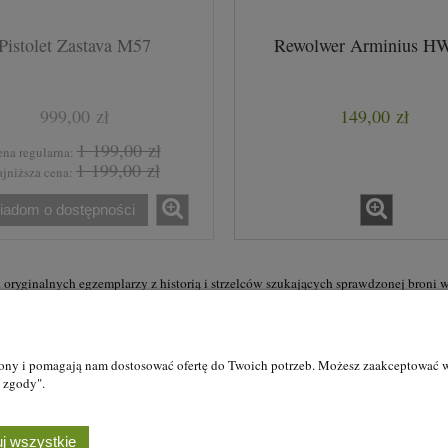
Pistolet Zastava M57
Rewolwer Arminius H
999,00 zł
149,00 zł
1 199,00 zł
na regularna:
1 199,00 zł
jniższa cena:
iadom o dostępności
oryginalnych egzemplarzy z historią i strzelców szukających sprawdzonej broni 
istrz, ul. Wojska Polskiego 7, Łódź.
rony i pomagają nam dostosować ofertę do Twoich potrzeb. Możesz zaakceptować wy
j zgody".
prywatności
Formy płatności i rezerwacje
Moje konto
j wszystkie
Formy płatności i rezerwacje
Twoje zamówienia