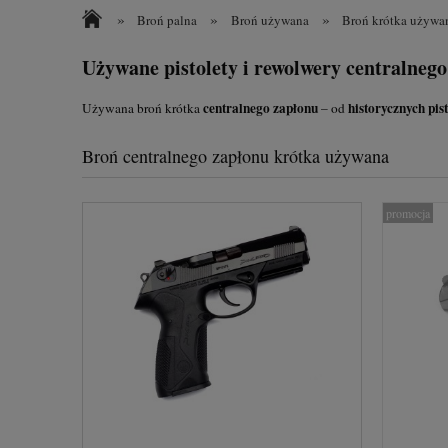
»
»
»
Broń palna
Broń używana
Broń krótka używa
Używane pistolety i rewolwery centralneg
centralnego zapłonu
historycznych pi
Używana broń krótka
– od
Broń centralnego zapłonu krótka używana
promocja