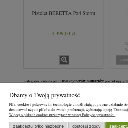
Pistolet BERETTA Px4 Storm
3 399,00 zł
Ce
Na
pow
kolekcjonerów militariów
Kategoria ceniona przez
poszukujących 
producenta, roku produkcji i stanu zachowania.
Dbamy o Twoją prywatność
wyłącznie odbiór osobisty
Zgodnie z przepisami
w sklepie Kwaterm
Pliki cookies i pokrewne im technologie umożliwiają poprawne działanie st
dostosować użycie plików do swoich preferencji, wybierając opcję "Dostosu
Więcej o plikach cookies przeczytasz w naszej Polityce prywatności.
O nas
Regulamin i polityka 
zaakceptuj tylko niezbędne
dostosuj zgody
zaakceptu
Dane firmy
Regulamin