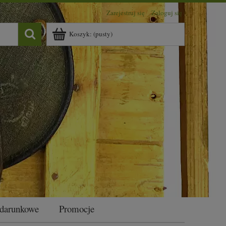
Zarejestruj się
Zaloguj się
Koszyk:
(pusty)
odarunkowe
Promocje