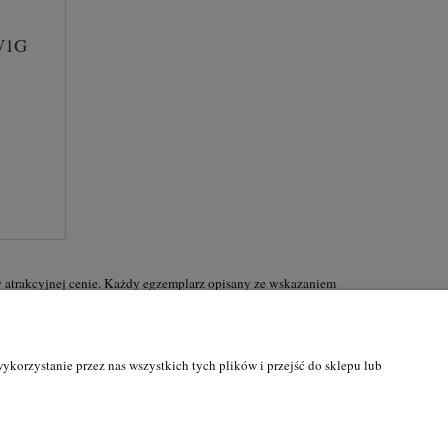
W1G
w atrakcyjnej cenie. Każdy egzemplarz opisany ze wskazaniem
korzystanie przez nas wszystkich tych plików i przejść do sklepu lub
Blog strzelecki
Blog