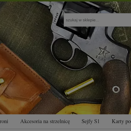
roni
Akcesoria na strzelnicę
Sejfy S1
Karty p