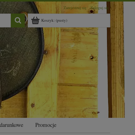
Zarejestruj się
Zaloguj się
Koszyk:
(pusty)
odarunkowe
Promocje