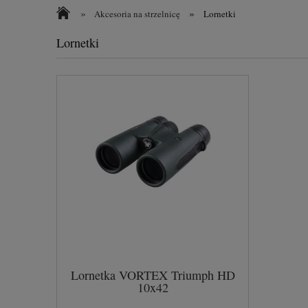
»
»
Akcesoria na strzelnicę
Lornetki
Lornetki
Lornetka VORTEX Triumph HD
10x42