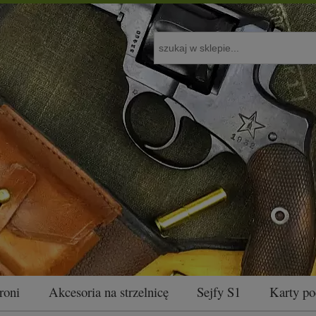
roni
Akcesoria na strzelnicę
Sejfy S1
Karty p