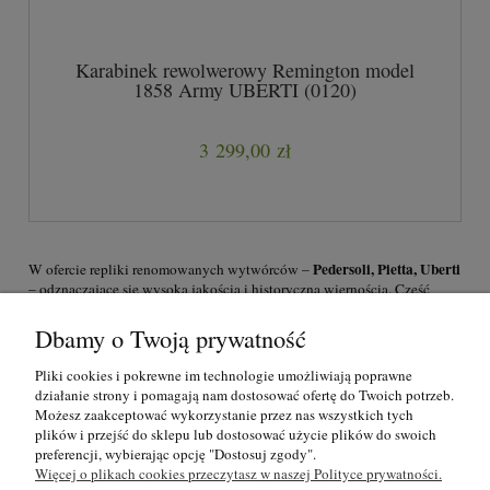
Karabinek rewolwerowy Remington model
1858 Army UBERTI (0120)
3 299,00 zł
Pedersoli, Pietta, Uberti
W ofercie repliki renomowanych wytwórców –
– odznaczające się wysoką jakością i historyczną wiernością. Część
modeli nie wymaga pozwolenia na broń – skontaktuj się z nami po
szczegóły.
Dbamy o Twoją prywatność
Wyłącznie odbiór osobisty
w sklepie przy ul. Wojska Polskiego 7 w
Pliki cookies i pokrewne im technologie umożliwiają poprawne
Łodzi – broń palna i czarnoprochowa nie podlega wysyłce zgodnie z
działanie strony i pomagają nam dostosować ofertę do Twoich potrzeb.
polskim prawem.
Możesz zaakceptować wykorzystanie przez nas wszystkich tych
plików i przejść do sklepu lub dostosować użycie plików do swoich
O nas
preferencji, wybierając opcję "Dostosuj zgody".
Więcej o plikach cookies przeczytasz w naszej Polityce prywatności.