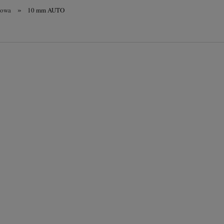
»
towa
10 mm AUTO