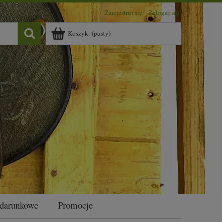
Zarejestruj się
Zaloguj się
Koszyk:
(pusty)
odarunkowe
Promocje