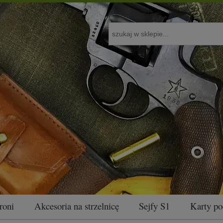
roni
Akcesoria na strzelnicę
Sejfy S1
Karty p