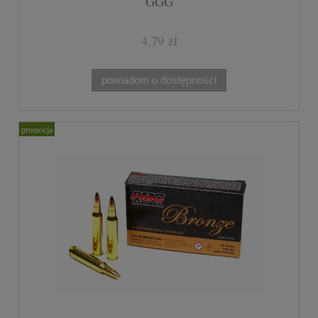
GGG
4,79 zł
powiadom o dostępności
promocja