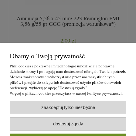
Amunicja 5,56 x 45 mm/.223 Remington FMJ
3,56 g/55 gr GGG (promocja warunkowa*)
2,00 zł
2,10 zł
Cena regularna:
Dbamy o Twoją prywatność
2,10 zł
Najniższa cena:
Pliki cookies i pokrewne im technologie umożliwiają poprawne
działanie strony i pomagają nam dostosować ofertę do Twoich potrzeb.
Możesz zaakceptować wykorzystanie przez nas wszystkich tych
plików i przejść do sklepu lub dostosować użycie plików do swoich
O nas
preferencji, wybierając opcję "Dostosuj zgody".
Więcej o plikach cookies przeczytasz w naszej Polityce prywatności.
Regulamin i polityka prywatności
zaakceptuj tylko niezbędne
Formy płatności i rezerwacje
dostosuj zgody
Moje konto