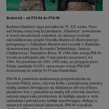
Rodowód – od PM-84 do PM-98
Rodzina Glauberyt sięga początku lat 70. XX wieku. Prace
nad bronią oznaczoną kryptonimem „Glauberyt" prowadzono
w trzech niezależnych zespołach; do dalszego rozwoju
zakwalifikowano projekt Ośrodka Badawczo-Rozwojowego
powiązanego z Zakładami Metalowymi Łucznik w Radomiu,
skonstruowany przez Ryszarda Chełmickiego, Janusza
Chętkiewicza i Stanisława Brixa. W 1984 roku wersja PM-84
weszła na uzbrojenie jako 9 mm pistolet maszynowy wz.
1984. Na przełomie lat 1991–1992 roku, po przyjęciu przez
Polskę standardu NATO, opracowano wersję PM-84P
dostosowaną do naboju 9×19 mm Parabellum.
PM-98 to gruntowna modernizacja przeprowadzona na
życzenie Policji: nowa, sztywna kolba z powiększoną gumową
stopką zamiast chwiejącego się składanego chwytu tylnego,
plastikowe łoże z gniazdem na latarkę lub celownik laserowy,
zatrzask magazynka przeniesiony do kabłąka spustu w stylu
zachodnim i powiększony kabłąk umożliwiający obsługę w
zimowych rękawiczkach taktycznych. PM-98 wszedł do