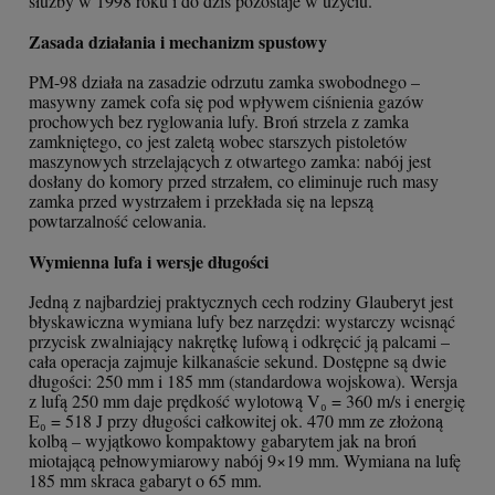
służby w 1998 roku i do dziś pozostaje w użyciu.
Zasada działania i mechanizm spustowy
PM-98 działa na zasadzie odrzutu zamka swobodnego –
masywny zamek cofa się pod wpływem ciśnienia gazów
prochowych bez ryglowania lufy. Broń strzela z zamka
zamkniętego, co jest zaletą wobec starszych pistoletów
maszynowych strzelających z otwartego zamka: nabój jest
dosłany do komory przed strzałem, co eliminuje ruch masy
zamka przed wystrzałem i przekłada się na lepszą
powtarzalność celowania.
Wymienna lufa i wersje długości
Jedną z najbardziej praktycznych cech rodziny Glauberyt jest
błyskawiczna wymiana lufy bez narzędzi: wystarczy wcisnąć
przycisk zwalniający nakrętkę lufową i odkręcić ją palcami –
cała operacja zajmuje kilkanaście sekund. Dostępne są dwie
długości: 250 mm i 185 mm (standardowa wojskowa). Wersja
z lufą 250 mm daje prędkość wylotową V₀ = 360 m/s i energię
E₀ = 518 J przy długości całkowitej ok. 470 mm ze złożoną
kolbą – wyjątkowo kompaktowy gabarytem jak na broń
miotającą pełnowymiarowy nabój 9×19 mm. Wymiana na lufę
185 mm skraca gabaryt o 65 mm.