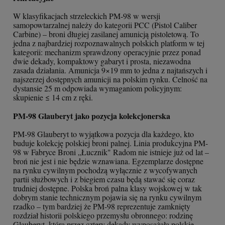
W klasyfikacjach strzeleckich PM-98 w wersji
samopowtarzalnej należy do kategorii PCC (Pistol Caliber
Carbine) – broni długiej zasilanej amunicją pistoletową. To
jedna z najbardziej rozpoznawalnych polskich platform w tej
kategorii: mechanizm sprawdzony operacyjnie przez ponad
dwie dekady, kompaktowy gabaryt i prosta, niezawodna
zasada działania. Amunicja 9×19 mm to jedna z najtańszych i
najszerzej dostępnych amunicji na polskim rynku. Celność na
dystansie 25 m odpowiada wymaganiom policyjnym:
skupienie ≤ 14 cm z ręki.
PM-98 Glauberyt jako pozycja kolekcjonerska
PM-98 Glauberyt to wyjątkowa pozycja dla każdego, kto
buduje kolekcję polskiej broni palnej. Linia produkcyjna PM-
98 w Fabryce Broni „Łucznik" Radom nie istnieje już od lat –
broń nie jest i nie będzie wznawiana. Egzemplarze dostępne
na rynku cywilnym pochodzą wyłącznie z wycofywanych
partii służbowych i z biegiem czasu będą stawać się coraz
trudniej dostępne. Polska broń palna klasy wojskowej w tak
dobrym stanie technicznym pojawia się na rynku cywilnym
rzadko – tym bardziej że PM-98 reprezentuje zamknięty
rozdział historii polskiego przemysłu obronnego: rodzinę
Glauberyt, która przez cztery dekady wyposażała polskie