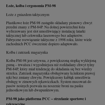
Łoże, kolba i ergonomia PM-98
Łoże z gniazdem taktycznym
Plastikowe łoże PM-98 zastąpiło składany pionowy chwyt
przedni znany z PM-84P. Na dolnej powierzchni łoża
wyfrezowany jest slot umożliwiający instalację latarki
taktycznej lub celownika laserowego bez adapterów.
Fabryczne rozwiązanie taktyczne z 1998 roku, które wiele
zachodnich PCC ówcześnie dopiero adaptowało.
Kolba i zatrzask magazynka
Kolba PM-98 jest sztywna, z powiększoną stopką wyklejoną
gumą – trwalsza i wygodniejsza niż rozkładany chwyt tylny
PM-84P, który miał tendencję do składania się bez wiedzy
strzelca. Zatrzask magazynka obsługiwany kciukiem prawej
ręki bez zmiany chwytu. Powiększony kabłąk umożliwia
obsługę w zimowych rękawiczkach. System mocowań do
pasów nośnych pozwala na noszenie broni na pasku
jednostkowym lub dwupunktowym.
PM-98 jako platforma PCC – strzelanie sportowe i
rekreacyjne