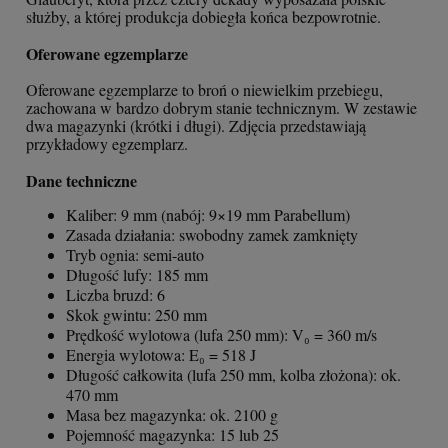
służby, a której produkcja dobiegła końca bezpowrotnie.
Oferowane egzemplarze
Oferowane egzemplarze to broń o niewielkim przebiegu,
zachowana w bardzo dobrym stanie technicznym. W zestawie
dwa magazynki (krótki i długi). Zdjęcia przedstawiają
przykładowy egzemplarz.
Dane techniczne
Kaliber: 9 mm (nabój: 9×19 mm Parabellum)
Zasada działania: swobodny zamek zamknięty
Tryb ognia: semi-auto
Długość lufy: 185 mm
Liczba bruzd: 6
Skok gwintu: 250 mm
Prędkość wylotowa (lufa 250 mm): V₀ = 360 m/s
Energia wylotowa: E₀ = 518 J
Długość całkowita (lufa 250 mm, kolba złożona): ok.
470 mm
Masa bez magazynka: ok. 2100 g
Pojemność magazynka: 15 lub 25