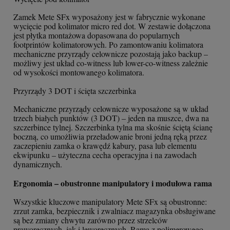
Zamek Mete SFx wyposażony jest w fabrycznie wykonane
wycięcie pod kolimator micro red dot. W zestawie dołączona
jest płytka montażowa dopasowana do popularnych
footprintów kolimatorowych. Po zamontowaniu kolimatora
mechaniczne przyrządy celownicze pozostają jako backup –
możliwy jest układ co-witness lub lower-co-witness zależnie
od wysokości montowanego kolimatora.
Przyrządy 3 DOT i ścięta szczerbinka
Mechaniczne przyrządy celownicze wyposażone są w układ
trzech białych punktów (3 DOT) – jeden na muszce, dwa na
szczerbince tylnej. Szczerbinka tylna ma skośnie ściętą ścianę
boczną, co umożliwia przeładowanie broni jedną ręką przez
zaczepieniu zamka o krawędź kabury, pasa lub elementu
ekwipunku – użyteczna cecha operacyjna i na zawodach
dynamicznych.
Ergonomia – obustronne manipulatory i modułowa rama
Wszystkie kluczowe manipulatory Mete SFx są obustronne:
zrzut zamka, bezpiecznik i zwalniacz magazynka obsługiwane
są bez zmiany chwytu zarówno przez strzelców
praworęcznych, jak i leworęcznych. Rama z polimerowego