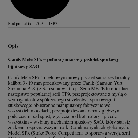
Kod produktu:
7C94-118B3
Opis
Canik Mete SFx – pełnowymiarowy pistolet sportowy
bijnikowy SAO
Canik Mete SFx to pełnowymiarowy pistolet samopowtarzalny
kalibru 9×19 mm produkowany przez Canik (Samsun Yurt
Savunma A.Ş.) z Samsunu w Turcji. Seria METE to oficjalne
następstwo popularnej serii TP9, przeprojektowane z myślą o
wymaganiach współczesnego strzelectwa sportowego i
służbowego: obustronne manipulatory fabrycznie we
wszystkich modelach, przeprojektowana rama z głębszym
podcięciem pod spust, wycięcia pod kolimatory i przede
wszystkim – wybitny mechanizm spustowy SAO, który stał się
znakiem rozpoznawczym marki Canik na rynkach globalnych.
Model SFx (Strike Force Competition) to sportowa wersja serii