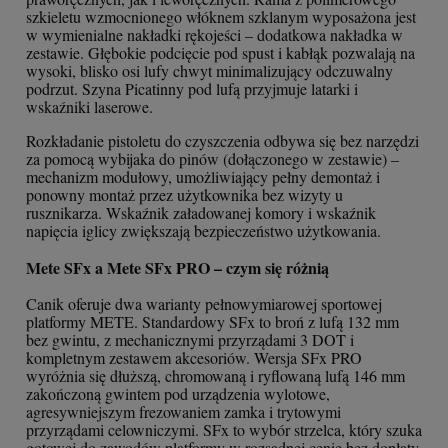
szkieletu wzmocnionego włóknem szklanym wyposażona jest
w wymienialne nakładki rękojeści – dodatkowa nakładka w
zestawie. Głębokie podcięcie pod spust i kabłąk pozwalają na
wysoki, blisko osi lufy chwyt minimalizujący odczuwalny
podrzut. Szyna Picatinny pod lufą przyjmuje latarki i
wskaźniki laserowe.
Rozkładanie pistoletu do czyszczenia odbywa się bez narzędzi
za pomocą wybijaka do pinów (dołączonego w zestawie) –
mechanizm modułowy, umożliwiający pełny demontaż i
ponowny montaż przez użytkownika bez wizyty u
rusznikarza. Wskaźnik załadowanej komory i wskaźnik
napięcia iglicy zwiększają bezpieczeństwo użytkowania.
Mete SFx a Mete SFx PRO – czym się różnią
Canik oferuje dwa warianty pełnowymiarowej sportowej
platformy METE. Standardowy SFx to broń z lufą 132 mm
bez gwintu, z mechanicznymi przyrządami 3 DOT i
kompletnym zestawem akcesoriów. Wersja SFx PRO
wyróżnia się dłuższą, chromowaną i ryflowaną lufą 146 mm
zakończoną gwintem pod urządzenia wylotowe,
agresywniejszym frezowaniem zamka i trytowymi
przyrządami celowniczymi. SFx to wybór strzelca, który szuka
gotowej do zawodów platformy w rozsądnej cenie bez dopłaty