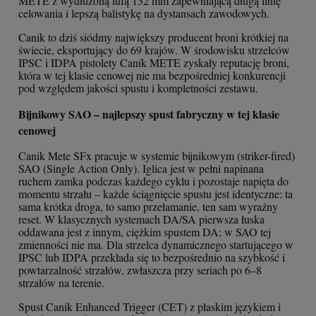
METE z wydłużoną lufą 132 mm zapewniającą długą linię
celowania i lepszą balistykę na dystansach zawodowych.
Canik to dziś siódmy największy producent broni krótkiej na
świecie, eksportujący do 69 krajów. W środowisku strzelców
IPSC i IDPA pistolety Canik METE zyskały reputację broni,
która w tej klasie cenowej nie ma bezpośredniej konkurencji
pod względem jakości spustu i kompletności zestawu.
Bijnikowy SAO – najlepszy spust fabryczny w tej klasie
cenowej
Canik Mete SFx pracuje w systemie bijnikowym (striker-fired)
SAO (Single Action Only). Iglica jest w pełni napinana
ruchem zamka podczas każdego cyklu i pozostaje napięta do
momentu strzału – każde ściągnięcie spustu jest identyczne: ta
sama krótka droga, to samo przełamanie, ten sam wyraźny
reset. W klasycznych systemach DA/SA pierwsza łuska
oddawana jest z innym, ciężkim spustem DA; w SAO tej
zmienności nie ma. Dla strzelca dynamicznego startującego w
IPSC lub IDPA przekłada się to bezpośrednio na szybkość i
powtarzalność strzałów, zwłaszcza przy seriach po 6–8
strzałów na terenie.
Spust Canik Enhanced Trigger (CET) z płaskim językiem i