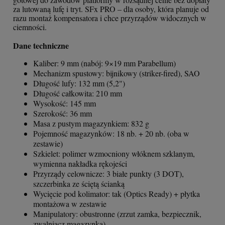
za lutowaną lufę i tryt. SFx PRO – dla osoby, która planuje od
razu montaż kompensatora i chce przyrządów widocznych w
ciemności.
Dane techniczne
Kaliber: 9 mm (nabój: 9×19 mm Parabellum)
Mechanizm spustowy: bijnikowy (striker-fired), SAO
Długość lufy: 132 mm (5,2")
Długość całkowita: 210 mm
Wysokość: 145 mm
Szerokość: 36 mm
Masa z pustym magazynkiem: 832 g
Pojemność magazynków: 18 nb. + 20 nb. (oba w
zestawie)
Szkielet: polimer wzmocniony włóknem szklanym,
wymienna nakładka rękojeści
Przyrządy celownicze: 3 białe punkty (3 DOT),
szczerbinka ze ściętą ścianką
Wycięcie pod kolimator: tak (Optics Ready) + płytka
montażowa w zestawie
Manipulatory: obustronne (zrzut zamka, bezpiecznik,
zwalniacz magazynka)