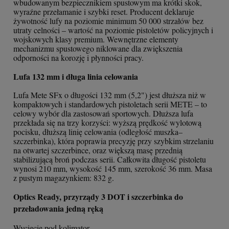
wbudowanym bezpiecznikiem spustowym ma krótki skok,
wyraźne przełamanie i szybki reset. Producent deklaruje
żywotność lufy na poziomie minimum 50 000 strzałów bez
utraty celności – wartość na poziomie pistoletów policyjnych i
wojskowych klasy premium. Wewnętrzne elementy
mechanizmu spustowego niklowane dla zwiększenia
odporności na korozję i płynności pracy.
Lufa 132 mm i długa linia celowania
Lufa Mete SFx o długości 132 mm (5,2") jest dłuższa niż w
kompaktowych i standardowych pistoletach serii METE – to
celowy wybór dla zastosowań sportowych. Dłuższa lufa
przekłada się na trzy korzyści: wyższą prędkość wylotową
pocisku, dłuższą linię celowania (odległość muszka–
szczerbinka), która poprawia precyzję przy szybkim strzelaniu
na otwartej szczerbince, oraz większą masę przednią
stabilizującą broń podczas serii. Całkowita długość pistoletu
wynosi 210 mm, wysokość 145 mm, szerokość 36 mm. Masa
z pustym magazynkiem: 832 g.
Optics Ready, przyrządy 3 DOT i szczerbinka do
przeładowania jedną ręką
Wycięcie pod kolimator