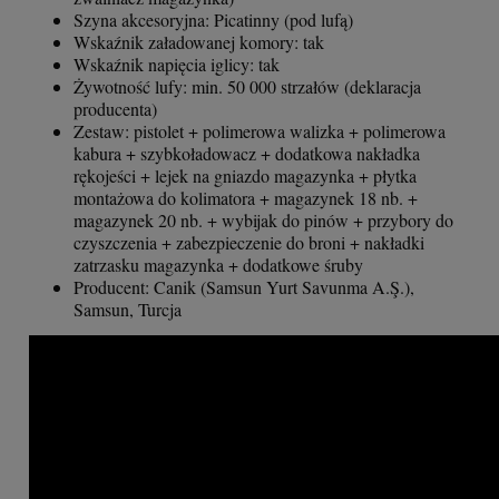
Szyna akcesoryjna: Picatinny (pod lufą)
Wskaźnik załadowanej komory: tak
Wskaźnik napięcia iglicy: tak
Żywotność lufy: min. 50 000 strzałów (deklaracja
producenta)
Zestaw: pistolet + polimerowa walizka + polimerowa
kabura + szybkoładowacz + dodatkowa nakładka
rękojeści + lejek na gniazdo magazynka + płytka
montażowa do kolimatora + magazynek 18 nb. +
magazynek 20 nb. + wybijak do pinów + przybory do
czyszczenia + zabezpieczenie do broni + nakładki
zatrzasku magazynka + dodatkowe śruby
Producent: Canik (Samsun Yurt Savunma A.Ş.),
Samsun, Turcja