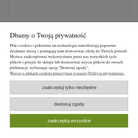
Dbamy o Twoją prywatność
wyślij
Pliki cookies i pokrewne im technologie umożliwiają poprawne
działanie strony i pomagają nam dostosować ofertę do Twoich potrzeb.
Możesz zaakceptować wykorzystanie przez nas wszystkich tych
plików i przejść do sklepu lub dostosować użycie plików do swoich
O nas
preferencji, wybierając opcję "Dostosuj zgody".
Więcej o plikach cookies przeczytasz w naszej Polityce prywatności.
Regulamin i polityka prywatności
zaakceptuj tylko niezbędne
Formy płatności i rezerwacje
dostosuj zgody
Moje konto
zaakceptuj wszystkie
Blog strzelecki