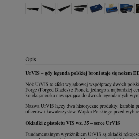
Opis
UrVIS – gdy legenda polskiej broni staje się nożem 
Nóż UrVIS to efekt wyjątkowej współpracy dwóch polski
Forge (Forged Blades) z Pionek, jednego z najbardziej ce
kolekcjonerska nawiązująca do dwóch legendаrnych wyrob
Nazwa UrVIS łączy dwa historyczne produkty: karabin pr
oficerów i kawalerzystów Wojska Polskiego przed wybuc
Okładki z pistoletu VIS wz. 35 – serce UrVIS
Fundamentalnym wyróżnikiem UrVIS są okładki rękojeści