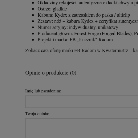
Okładziny rękojeści: autentyczne okładki chwytu p
Ostrze: gładkie
Kabura: Kydex z zatrzaskiem do paska / ulticlip
Zestaw: nóż + kabura Kydex + certyfikat autentycz
Numer seryjny: indywidualny, unikatowy
Producent głowni: Forest Forge (Forged Blades), P
Projekt i marka: FB „Łucznik" Radom
Zobacz całą ofertę marki
FB Radom
w Kwatermistrz – kar
Opinie o produkcie (0)
Imię lub pseudonim:
Twoja opinia: