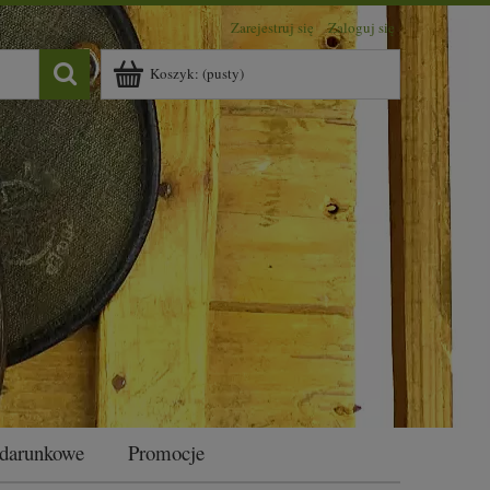
Zarejestruj się
Zaloguj się
Koszyk:
(pusty)
odarunkowe
Promocje