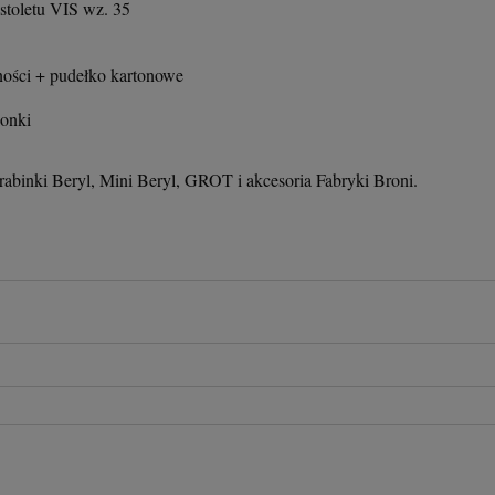
istoletu VIS wz. 35
ności + pudełko kartonowe
ionki
abinki Beryl, Mini Beryl, GROT i akcesoria Fabryki Broni.