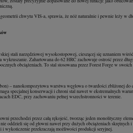
letów, zostały precyzyjnie dopasowane do nowej funkcji: jako oblicowan
niczną.
 geometrii chwytu VIS-a, sprawia, że nóż naturalnie i pewnie leży w d
isów
skiej stali narzędziowej wysokostopowej, cieszącej się uznaniem wśr
na wykruszanie. Zahartowana do 62 HRC zachowuje ostrość przez długi
y bocznych obciążeniach. To stal stosowana przez Forest Forge w swoic
on) – nanokompozytowa warstwa węglowa o twardości zbliżonej do di
ymaga specjalnej konserwacji i chroni stal nawet w ekstremalnych waru
racach EDC, przy zachowaniu pełnej wszechstronności w terenie.
głowni przechodzi przez całą rękojeść, tworząc jeden monolityczny el
 nie oddzieli się od głowni nawet przy dużych obciążeniach skrętnych 
ki i wykończenie przekraczają możliwości produkcji seryjnej.