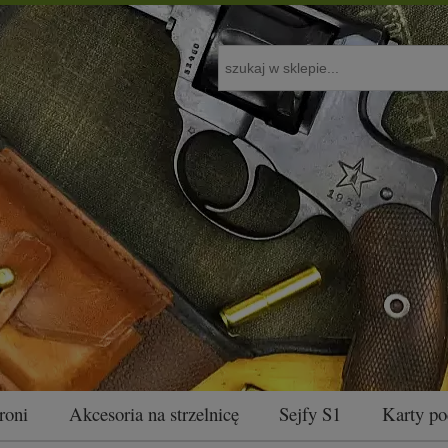
roni
Akcesoria na strzelnicę
Sejfy S1
Karty p