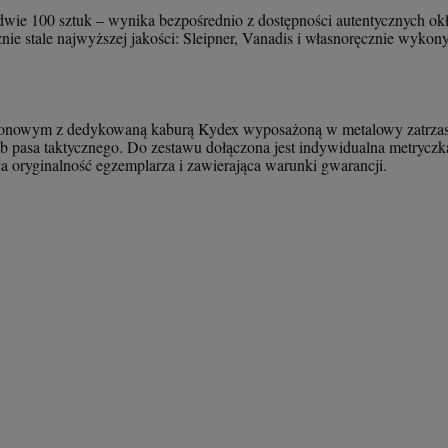
ledwie 100 sztuk – wynika bezpośrednio z dostępności autentycznych ok
nie stale najwyższej jakości: Sleipner, Vanadis i własnoręcznie wyko
onowym z dedykowaną kaburą Kydex wyposażoną w metalowy zatrzask d
lub pasa taktycznego. Do zestawu dołączona jest indywidualna metryc
a oryginalność egzemplarza i zawierająca warunki gwarancji.