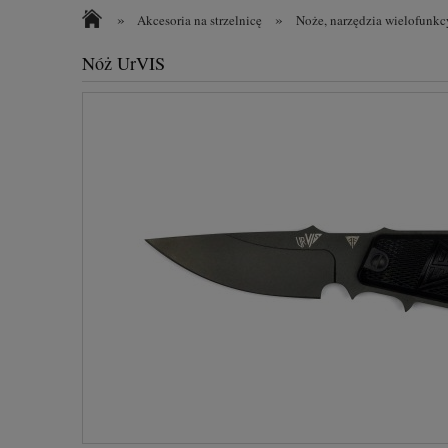
»
»
Akcesoria na strzelnicę
Noże, narzędzia wielofunkcy
Nóż UrVIS