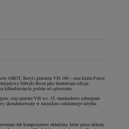
ów GROT, Beryl i pistoletu VIS 100 – oraz kuźni Forest
 inicjatywy Fabryki Broni jako limitowana edycja
 kilkudziesięciu godzin od ogłoszenia.
ów, oraz pistolet VIS wz. 35, standardowe uzbrojenie
iowy skondensowany w narzędziu codziennego użytku.
rewniane lub kompozytowe okładziny, które przez dekady