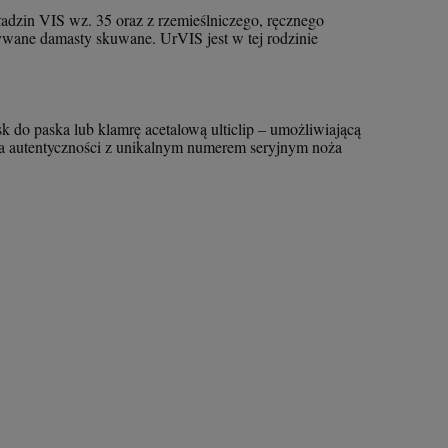
ładzin VIS wz. 35 oraz z rzemieślniczego, ręcznego
nywane damasty skuwane. UrVIS jest w tej rodzinie
o paska lub klamrę acetalową ulticlip – umożliwiającą
zka autentyczności z unikalnym numerem seryjnym noża