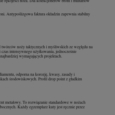
ie rękojeści noża. Dla kolekcjonerów broni i militariów
łoni. Antypoślizgowa faktura okładzin zapewnia stabilny
ód twórców noży taktycznych i myśliwskich ze względu na
 czas intensywnego użytkowania, jednocześnie
h najbardziej wymagających projektach.
amentu, odporna na korozję, kwasy, zasady i
nkach środowiskowych. Profil drop point z gładkim
ement metalowy. To rozwiązanie standardowe w nożach
i bocznych. Każdy egzemplarz kuty jest ręcznie przez