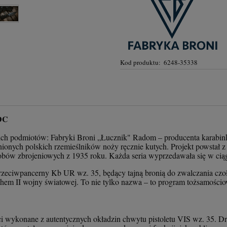
Kod produktu:
6248-35338
EDC
ch podmiotów: Fabryki Broni „Łucznik" Radom – producenta karabink
nionych polskich rzemieślników noży ręcznie kutych. Projekt powstał z
ów zbrojeniowych z 1935 roku. Każda seria wyprzedawała się w ciągu
zeciwpancerny Kb UR wz. 35, będący tajną bronią do zwalczania czołg
hem II wojny światowej. To nie tylko nazwa – to program tożsamośc
 wykonane z autentycznych okładzin chwytu pistoletu VIS wz. 35. D