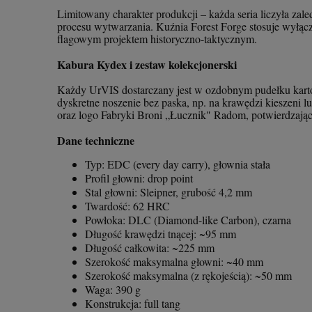
Limitowany charakter produkcji – każda seria liczyła za
procesu wytwarzania. Kuźnia Forest Forge stosuje wyłącz
flagowym projektem historyczno-taktycznym.
Kabura Kydex i zestaw kolekcjonerski
Każdy UrVIS dostarczany jest w ozdobnym pudełku kart
dyskretne noszenie bez paska, np. na krawędzi kieszeni 
oraz logo Fabryki Broni „Łucznik" Radom, potwierdzając
Dane techniczne
Typ: EDC (every day carry), głownia stała
Profil głowni: drop point
Stal głowni: Sleipner, grubość 4,2 mm
Twardość: 62 HRC
Powłoka: DLC (Diamond-like Carbon), czarna
Długość krawędzi tnącej: ~95 mm
Długość całkowita: ~225 mm
Szerokość maksymalna głowni: ~40 mm
Szerokość maksymalna (z rękojeścią): ~50 mm
Waga: 390 g
Konstrukcja: full tang