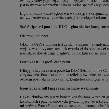
tworzyły uchwyt jednej z najsłynniejszych polskich pisto
jest to wartość nieprzekładalna na żadną specyfikację tech
Ergonomiczny kształt rękojeści, wynikający z oryginalnej
uchwyt zarówno w rękawiczkach, jak i mokrymi rękoma.
Stal Sleipner i powłoka DLC – głownia bez komprom
Dlaczego Sleipner
Głownia UrVIS wykuta jest ze stali Sleipner – skandynaw
wyjątkowo korzystny stosunek twardości do odporności 
pozostając dostatecznie ciągliwa, by nie kruszyć się prz
Powłoka DLC i profil drop point
Klingę pokrywa czarna powłoka DLC (Diamond-like Carb
zarysowania. Powłoka eliminuje refleksy świetlne, nie w
ostrzem pozwala na precyzyjne, kontrolowane cięcie w p
Konstrukcja full tang i rzemieślnicze wykonanie
UrVIS zbudowany jest w konstrukcji full tang – trzpień 
taktycznych i przetrwaniowych, gwarantujące, że rękojeść
mistrzów z Forest Forge, co oznacza, że tolerancje obrób