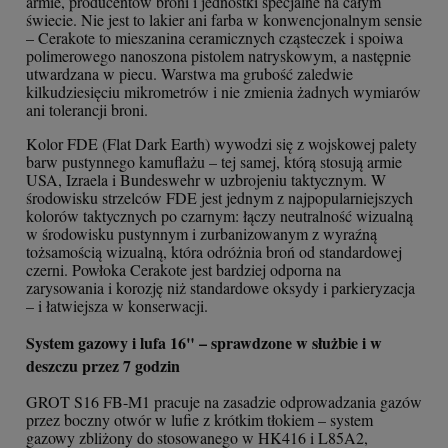
armie, producentów broni i jednostki specjalne na całym
świecie. Nie jest to lakier ani farba w konwencjonalnym sensie
– Cerakote to mieszanina ceramicznych cząsteczek i spoiwa
polimerowego nanoszona pistolem natryskowym, a następnie
utwardzana w piecu. Warstwa ma grubość zaledwie
kilkudziesięciu mikrometrów i nie zmienia żadnych wymiarów
ani tolerancji broni.
Kolor FDE (Flat Dark Earth) wywodzi się z wojskowej palety
barw pustynnego kamuflażu – tej samej, którą stosują armie
USA, Izraela i Bundeswehr w uzbrojeniu taktycznym. W
środowisku strzelców FDE jest jednym z najpopularniejszych
kolorów taktycznych po czarnym: łączy neutralność wizualną
w środowisku pustynnym i zurbanizowanym z wyraźną
tożsamością wizualną, która odróżnia broń od standardowej
czerni. Powłoka Cerakote jest bardziej odporna na
zarysowania i korozję niż standardowe oksydy i parkieryzacja
– i łatwiejsza w konserwacji.
System gazowy i lufa 16" – sprawdzone w służbie i w
deszczu przez 7 godzin
GROT S16 FB-M1 pracuje na zasadzie odprowadzania gazów
przez boczny otwór w lufie z krótkim tłokiem – system
gazowy zbliżony do stosowanego w HK416 i L85A2,