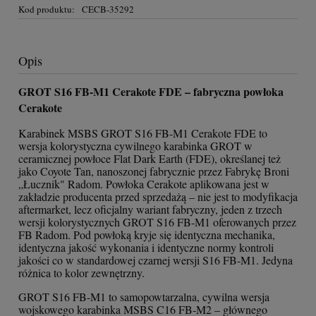
Kod produktu:
CECB-35292
Opis
GROT S16 FB-M1 Cerakote FDE – fabryczna powłoka
Cerakote
Karabinek MSBS GROT S16 FB-M1 Cerakote FDE to
wersja kolorystyczna cywilnego karabinka GROT w
ceramicznej powłoce Flat Dark Earth (FDE), określanej też
jako Coyote Tan, nanoszonej fabrycznie przez Fabrykę Broni
„Łucznik" Radom. Powłoka Cerakote aplikowana jest w
zakładzie producenta przed sprzedażą – nie jest to modyfikacja
aftermarket, lecz oficjalny wariant fabryczny, jeden z trzech
wersji kolorystycznych GROT S16 FB-M1 oferowanych przez
FB Radom. Pod powłoką kryje się identyczna mechanika,
identyczna jakość wykonania i identyczne normy kontroli
jakości co w standardowej czarnej wersji S16 FB-M1. Jedyna
różnica to kolor zewnętrzny.
GROT S16 FB-M1 to samopowtarzalna, cywilna wersja
wojskowego karabinka MSBS C16 FB-M2 – głównego