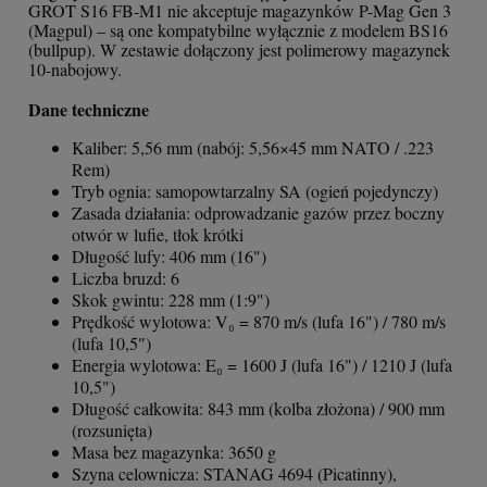
GROT S16 FB-M1 nie akceptuje magazynków P-Mag Gen 3
(Magpul) – są one kompatybilne wyłącznie z modelem BS16
(bullpup). W zestawie dołączony jest polimerowy magazynek
10-nabojowy.
Dane techniczne
Kaliber: 5,56 mm (nabój: 5,56×45 mm NATO / .223
Rem)
Tryb ognia: samopowtarzalny SA (ogień pojedynczy)
Zasada działania: odprowadzanie gazów przez boczny
otwór w lufie, tłok krótki
Długość lufy: 406 mm (16")
Liczba bruzd: 6
Skok gwintu: 228 mm (1:9")
Prędkość wylotowa: V₀ = 870 m/s (lufa 16") / 780 m/s
(lufa 10,5")
Energia wylotowa: E₀ = 1600 J (lufa 16") / 1210 J (lufa
10,5")
Długość całkowita: 843 mm (kolba złożona) / 900 mm
(rozsunięta)
Masa bez magazynka: 3650 g
Szyna celownicza: STANAG 4694 (Picatinny),