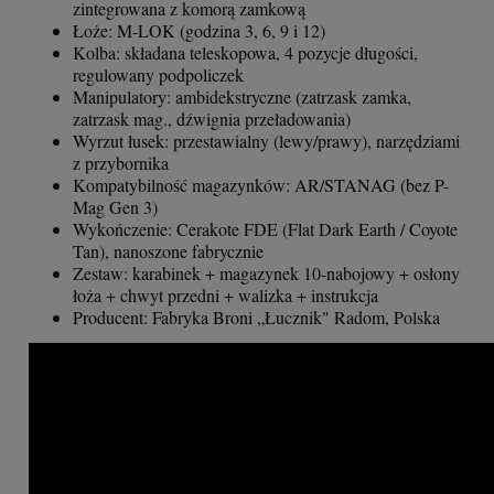
zintegrowana z komorą zamkową
Łoże: M-LOK (godzina 3, 6, 9 i 12)
Kolba: składana teleskopowa, 4 pozycje długości,
regulowany podpoliczek
Manipulatory: ambidekstryczne (zatrzask zamka,
zatrzask mag., dźwignia przeładowania)
Wyrzut łusek: przestawialny (lewy/prawy), narzędziami
z przybornika
Kompatybilność magazynków: AR/STANAG (bez P-
Mag Gen 3)
Wykończenie: Cerakote FDE (Flat Dark Earth / Coyote
Tan), nanoszone fabrycznie
Zestaw: karabinek + magazynek 10-nabojowy + osłony
łoża + chwyt przedni + walizka + instrukcja
Producent: Fabryka Broni „Łucznik" Radom, Polska