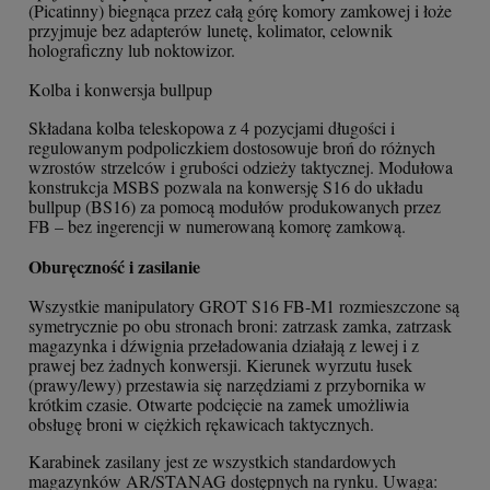
(Picatinny) biegnąca przez całą górę komory zamkowej i łoże
przyjmuje bez adapterów lunetę, kolimator, celownik
holograficzny lub noktowizor.
Kolba i konwersja bullpup
Składana kolba teleskopowa z 4 pozycjami długości i
regulowanym podpoliczkiem dostosowuje broń do różnych
wzrostów strzelców i grubości odzieży taktycznej. Modułowa
konstrukcja MSBS pozwala na konwersję S16 do układu
bullpup (BS16) za pomocą modułów produkowanych przez
FB – bez ingerencji w numerowaną komorę zamkową.
Oburęczność i zasilanie
Wszystkie manipulatory GROT S16 FB-M1 rozmieszczone są
symetrycznie po obu stronach broni: zatrzask zamka, zatrzask
magazynka i dźwignia przeładowania działają z lewej i z
prawej bez żadnych konwersji. Kierunek wyrzutu łusek
(prawy/lewy) przestawia się narzędziami z przybornika w
krótkim czasie. Otwarte podcięcie na zamek umożliwia
obsługę broni w ciężkich rękawicach taktycznych.
Karabinek zasilany jest ze wszystkich standardowych
magazynków AR/STANAG dostępnych na rynku. Uwaga: