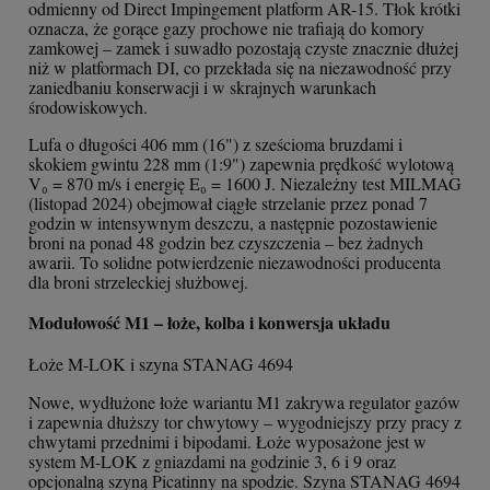
odmienny od Direct Impingement platform AR-15. Tłok krótki
oznacza, że gorące gazy prochowe nie trafiają do komory
zamkowej – zamek i suwadło pozostają czyste znacznie dłużej
niż w platformach DI, co przekłada się na niezawodność przy
zaniedbaniu konserwacji i w skrajnych warunkach
środowiskowych.
Lufa o długości 406 mm (16") z sześcioma bruzdami i
skokiem gwintu 228 mm (1:9") zapewnia prędkość wylotową
V₀ = 870 m/s i energię E₀ = 1600 J. Niezależny test MILMAG
(listopad 2024) obejmował ciągłe strzelanie przez ponad 7
godzin w intensywnym deszczu, a następnie pozostawienie
broni na ponad 48 godzin bez czyszczenia – bez żadnych
awarii. To solidne potwierdzenie niezawodności producenta
dla broni strzeleckiej służbowej.
Modułowość M1 – łoże, kolba i konwersja układu
Łoże M-LOK i szyna STANAG 4694
Nowe, wydłużone łoże wariantu M1 zakrywa regulator gazów
i zapewnia dłuższy tor chwytowy – wygodniejszy przy pracy z
chwytami przednimi i bipodami. Łoże wyposażone jest w
system M-LOK z gniazdami na godzinie 3, 6 i 9 oraz
opcjonalną szyną Picatinny na spodzie. Szyna STANAG 4694