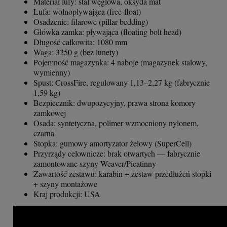
Materiał lufy: stal węglowa, oksyda mat
Lufa: wolnopływająca (free-float)
Osadzenie: filarowe (pillar bedding)
Główka zamka: pływająca (floating bolt head)
Długość całkowita: 1080 mm
Waga: 3250 g (bez lunety)
Pojemność magazynka: 4 naboje (magazynek stalowy,
wymienny)
Spust: CrossFire, regulowany 1,13–2,27 kg (fabrycznie
1,59 kg)
Bezpiecznik: dwupozycyjny, prawa strona komory
zamkowej
Osada: syntetyczna, polimer wzmocniony nylonem,
czarna
Stopka: gumowy amortyzator żelowy (SuperCell)
Przyrządy celownicze: brak otwartych — fabrycznie
zamontowane szyny Weaver/Picatinny
Zawartość zestawu: karabin + zestaw przedłużeń stopki
+ szyny montażowe
Kraj produkcji: USA