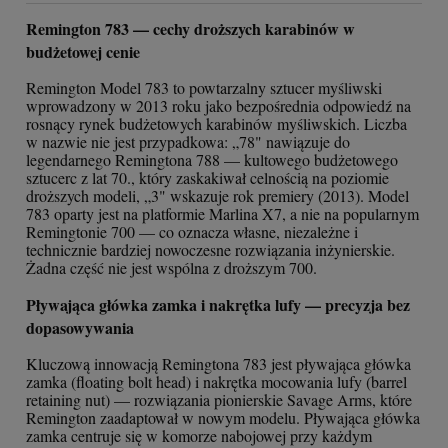
Remington 783 — cechy droższych karabinów w
budżetowej cenie
Remington Model 783 to powtarzalny sztucer myśliwski
wprowadzony w 2013 roku jako bezpośrednia odpowiedź na
rosnący rynek budżetowych karabinów myśliwskich. Liczba
w nazwie nie jest przypadkowa: „78" nawiązuje do
legendarnego Remingtona 788 — kultowego budżetowego
sztucerc z lat 70., który zaskakiwał celnością na poziomie
droższych modeli, „3" wskazuje rok premiery (2013). Model
783 oparty jest na platformie Marlina X7, a nie na popularnym
Remingtonie 700 — co oznacza własne, niezależne i
technicznie bardziej nowoczesne rozwiązania inżynierskie.
Żadna część nie jest wspólna z droższym 700.
Pływająca główka zamka i nakrętka lufy — precyzja bez
dopasowywania
Kluczową innowacją Remingtona 783 jest pływająca główka
zamka (floating bolt head) i nakrętka mocowania lufy (barrel
retaining nut) — rozwiązania pionierskie Savage Arms, które
Remington zaadaptował w nowym modelu. Pływająca główka
zamka centruje się w komorze nabojowej przy każdym