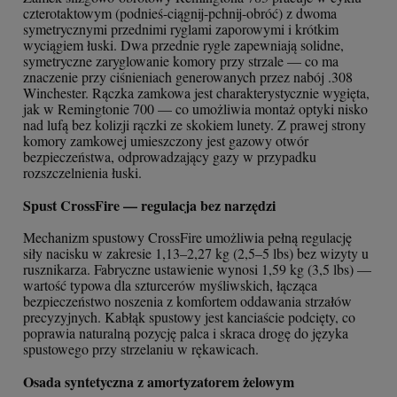
czterotaktowym (podnieś-ciągnij-pchnij-obróć) z dwoma
symetrycznymi przednimi ryglami zaporowymi i krótkim
wyciągiem łuski. Dwa przednie rygle zapewniają solidne,
symetryczne zaryglowanie komory przy strzale — co ma
znaczenie przy ciśnieniach generowanych przez nabój .308
Winchester. Rączka zamkowa jest charakterystycznie wygięta,
jak w Remingtonie 700 — co umożliwia montaż optyki nisko
nad lufą bez kolizji rączki ze skokiem lunety. Z prawej strony
komory zamkowej umieszczony jest gazowy otwór
bezpieczeństwa, odprowadzający gazy w przypadku
rozszczelnienia łuski.
Spust CrossFire — regulacja bez narzędzi
Mechanizm spustowy CrossFire umożliwia pełną regulację
siły nacisku w zakresie 1,13–2,27 kg (2,5–5 lbs) bez wizyty u
rusznikarza. Fabryczne ustawienie wynosi 1,59 kg (3,5 lbs) —
wartość typowa dla szturcerów myśliwskich, łącząca
bezpieczeństwo noszenia z komfortem oddawania strzałów
precyzyjnych. Kabłąk spustowy jest kanciaście podcięty, co
poprawia naturalną pozycję palca i skraca drogę do języka
spustowego przy strzelaniu w rękawicach.
Osada syntetyczna z amortyzatorem żelowym