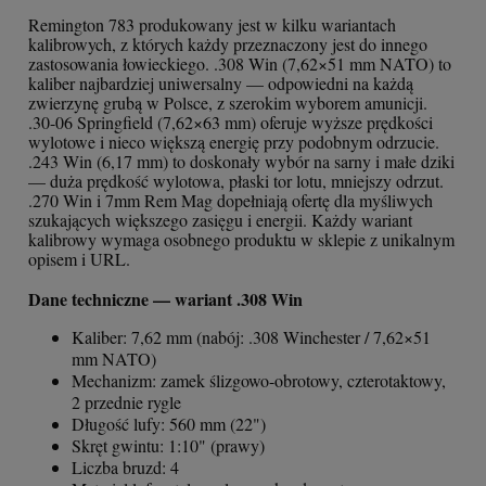
Remington 783 produkowany jest w kilku wariantach
kalibrowych, z których każdy przeznaczony jest do innego
zastosowania łowieckiego. .308 Win (7,62×51 mm NATO) to
kaliber najbardziej uniwersalny — odpowiedni na każdą
zwierzynę grubą w Polsce, z szerokim wyborem amunicji.
.30-06 Springfield (7,62×63 mm) oferuje wyższe prędkości
wylotowe i nieco większą energię przy podobnym odrzucie.
.243 Win (6,17 mm) to doskonały wybór na sarny i małe dziki
— duża prędkość wylotowa, płaski tor lotu, mniejszy odrzut.
.270 Win i 7mm Rem Mag dopełniają ofertę dla myśliwych
szukających większego zasięgu i energii. Każdy wariant
kalibrowy wymaga osobnego produktu w sklepie z unikalnym
opisem i URL.
Dane techniczne — wariant .308 Win
Kaliber: 7,62 mm (nabój: .308 Winchester / 7,62×51
mm NATO)
Mechanizm: zamek ślizgowo-obrotowy, czterotaktowy,
2 przednie rygle
Długość lufy: 560 mm (22")
Skręt gwintu: 1:10" (prawy)
Liczba bruzd: 4