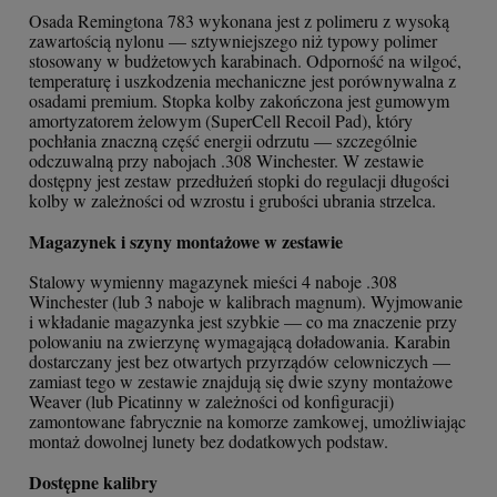
Osada Remingtona 783 wykonana jest z polimeru z wysoką
zawartością nylonu — sztywniejszego niż typowy polimer
stosowany w budżetowych karabinach. Odporność na wilgoć,
temperaturę i uszkodzenia mechaniczne jest porównywalna z
osadami premium. Stopka kolby zakończona jest gumowym
amortyzatorem żelowym (SuperCell Recoil Pad), który
pochłania znaczną część energii odrzutu — szczególnie
odczuwalną przy nabojach .308 Winchester. W zestawie
dostępny jest zestaw przedłużeń stopki do regulacji długości
kolby w zależności od wzrostu i grubości ubrania strzelca.
Magazynek i szyny montażowe w zestawie
Stalowy wymienny magazynek mieści 4 naboje .308
Winchester (lub 3 naboje w kalibrach magnum). Wyjmowanie
i wkładanie magazynka jest szybkie — co ma znaczenie przy
polowaniu na zwierzynę wymagającą doładowania. Karabin
dostarczany jest bez otwartych przyrządów celowniczych —
zamiast tego w zestawie znajdują się dwie szyny montażowe
Weaver (lub Picatinny w zależności od konfiguracji)
zamontowane fabrycznie na komorze zamkowej, umożliwiając
montaż dowolnej lunety bez dodatkowych podstaw.
Dostępne kalibry