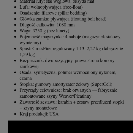
Materiał lufy: stal węglowa, oksyda mat
Lufa: wolnopływająca (free-float)
Osadzenie: filarowe (pillar bedding)
Główka zamka: pływająca (floating bolt head)
Długość całkowita: 1080 mm
Waga: 3250 g (bez lunety)
Pojemność magazynka: 4 naboje (magazynek stalowy,
wymienny)
Spust: CrossFire, regulowany 1,13–2,27 kg (fabrycznie
1,59 kg)
Bezpiecznik: dwupozycyjny, prawa strona komory
zamkowej
Osada: syntetyczna, polimer wzmocniony nylonem,
czarna
Stopka: gumowy amortyzator żelowy (SuperCell)
Przyrządy celownicze: brak otwartych — fabrycznie
zamontowane szyny Weaver/Picatinny
Zawartość zestawu: karabin + zestaw przedłużeń stopki
+ szyny montażowe
Kraj produkcji: USA