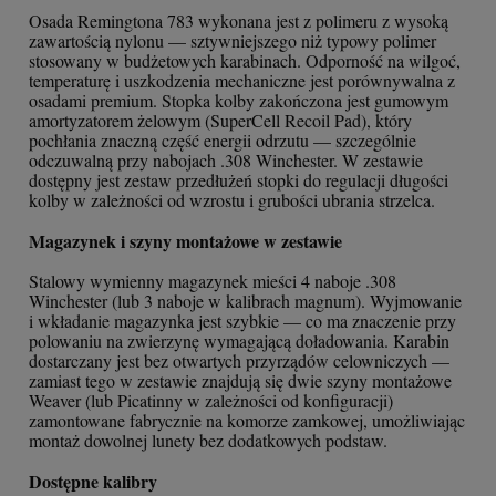
Osada Remingtona 783 wykonana jest z polimeru z wysoką
zawartością nylonu — sztywniejszego niż typowy polimer
stosowany w budżetowych karabinach. Odporność na wilgoć,
temperaturę i uszkodzenia mechaniczne jest porównywalna z
osadami premium. Stopka kolby zakończona jest gumowym
amortyzatorem żelowym (SuperCell Recoil Pad), który
pochłania znaczną część energii odrzutu — szczególnie
odczuwalną przy nabojach .308 Winchester. W zestawie
dostępny jest zestaw przedłużeń stopki do regulacji długości
kolby w zależności od wzrostu i grubości ubrania strzelca.
Magazynek i szyny montażowe w zestawie
Stalowy wymienny magazynek mieści 4 naboje .308
Winchester (lub 3 naboje w kalibrach magnum). Wyjmowanie
i wkładanie magazynka jest szybkie — co ma znaczenie przy
polowaniu na zwierzynę wymagającą doładowania. Karabin
dostarczany jest bez otwartych przyrządów celowniczych —
zamiast tego w zestawie znajdują się dwie szyny montażowe
Weaver (lub Picatinny w zależności od konfiguracji)
zamontowane fabrycznie na komorze zamkowej, umożliwiając
montaż dowolnej lunety bez dodatkowych podstaw.
Dostępne kalibry