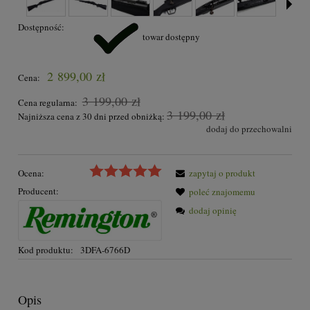
Dostępność:
towar dostępny
2 899,00 zł
Cena:
3 199,00 zł
Cena regularna:
3 199,00 zł
Najniższa cena z 30 dni przed obniżką:
dodaj do przechowalni
Ocena:
zapytaj o produkt
Producent:
poleć znajomemu
dodaj opinię
Kod produktu:
3DFA-6766D
Opis