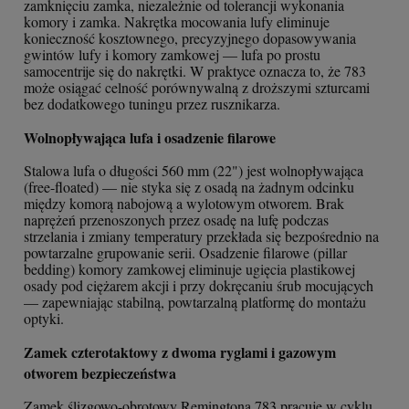
zamknięciu zamka, niezależnie od tolerancji wykonania
komory i zamka. Nakrętka mocowania lufy eliminuje
konieczność kosztownego, precyzyjnego dopasowywania
gwintów lufy i komory zamkowej — lufa po prostu
samocentrije się do nakrętki. W praktyce oznacza to, że 783
może osiągać celność porównywalną z droższymi szturcami
bez dodatkowego tuningu przez rusznikarza.
Wolnopływająca lufa i osadzenie filarowe
Stalowa lufa o długości 560 mm (22") jest wolnopływająca
(free-floated) — nie styka się z osadą na żadnym odcinku
między komorą nabojową a wylotowym otworem. Brak
naprężeń przenoszonych przez osadę na lufę podczas
strzelania i zmiany temperatury przekłada się bezpośrednio na
powtarzalne grupowanie serii. Osadzenie filarowe (pillar
bedding) komory zamkowej eliminuje ugięcia plastikowej
osady pod ciężarem akcji i przy dokręcaniu śrub mocujących
— zapewniając stabilną, powtarzalną platformę do montażu
optyki.
Zamek czterotaktowy z dwoma ryglami i gazowym
otworem bezpieczeństwa
Zamek ślizgowo-obrotowy Remingtona 783 pracuje w cyklu