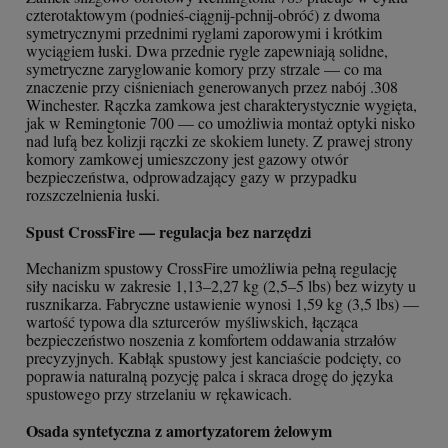
czterotaktowym (podnieś-ciągnij-pchnij-obróć) z dwoma
symetrycznymi przednimi ryglami zaporowymi i krótkim
wyciągiem łuski. Dwa przednie rygle zapewniają solidne,
symetryczne zaryglowanie komory przy strzale — co ma
znaczenie przy ciśnieniach generowanych przez nabój .308
Winchester. Rączka zamkowa jest charakterystycznie wygięta,
jak w Remingtonie 700 — co umożliwia montaż optyki nisko
nad lufą bez kolizji rączki ze skokiem lunety. Z prawej strony
komory zamkowej umieszczony jest gazowy otwór
bezpieczeństwa, odprowadzający gazy w przypadku
rozszczelnienia łuski.
Spust CrossFire — regulacja bez narzędzi
Mechanizm spustowy CrossFire umożliwia pełną regulację
siły nacisku w zakresie 1,13–2,27 kg (2,5–5 lbs) bez wizyty u
rusznikarza. Fabryczne ustawienie wynosi 1,59 kg (3,5 lbs) —
wartość typowa dla szturcerów myśliwskich, łącząca
bezpieczeństwo noszenia z komfortem oddawania strzałów
precyzyjnych. Kabłąk spustowy jest kanciaście podcięty, co
poprawia naturalną pozycję palca i skraca drogę do języka
spustowego przy strzelaniu w rękawicach.
Osada syntetyczna z amortyzatorem żelowym