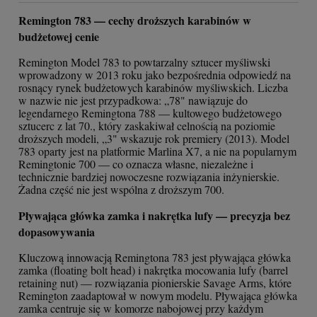
Remington 783 — cechy droższych karabinów w
budżetowej cenie
Remington Model 783 to powtarzalny sztucer myśliwski
wprowadzony w 2013 roku jako bezpośrednia odpowiedź na
rosnący rynek budżetowych karabinów myśliwskich. Liczba
w nazwie nie jest przypadkowa: „78" nawiązuje do
legendarnego Remingtona 788 — kultowego budżetowego
sztucerc z lat 70., który zaskakiwał celnością na poziomie
droższych modeli, „3" wskazuje rok premiery (2013). Model
783 oparty jest na platformie Marlina X7, a nie na popularnym
Remingtonie 700 — co oznacza własne, niezależne i
technicznie bardziej nowoczesne rozwiązania inżynierskie.
Żadna część nie jest wspólna z droższym 700.
Pływająca główka zamka i nakrętka lufy — precyzja bez
dopasowywania
Kluczową innowacją Remingtona 783 jest pływająca główka
zamka (floating bolt head) i nakrętka mocowania lufy (barrel
retaining nut) — rozwiązania pionierskie Savage Arms, które
Remington zaadaptował w nowym modelu. Pływająca główka
zamka centruje się w komorze nabojowej przy każdym