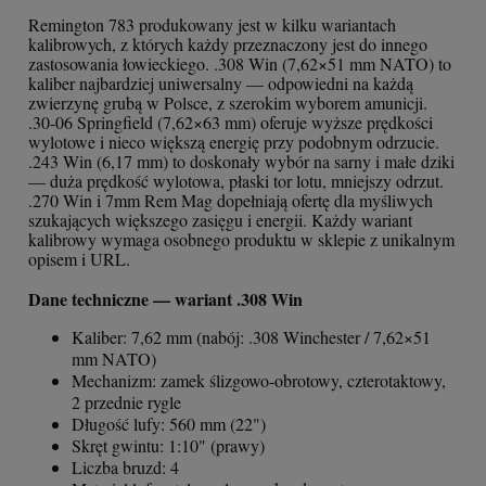
Remington 783 produkowany jest w kilku wariantach
kalibrowych, z których każdy przeznaczony jest do innego
zastosowania łowieckiego. .308 Win (7,62×51 mm NATO) to
kaliber najbardziej uniwersalny — odpowiedni na każdą
zwierzynę grubą w Polsce, z szerokim wyborem amunicji.
.30-06 Springfield (7,62×63 mm) oferuje wyższe prędkości
wylotowe i nieco większą energię przy podobnym odrzucie.
.243 Win (6,17 mm) to doskonały wybór na sarny i małe dziki
— duża prędkość wylotowa, płaski tor lotu, mniejszy odrzut.
.270 Win i 7mm Rem Mag dopełniają ofertę dla myśliwych
szukających większego zasięgu i energii. Każdy wariant
kalibrowy wymaga osobnego produktu w sklepie z unikalnym
opisem i URL.
Dane techniczne — wariant .308 Win
Kaliber: 7,62 mm (nabój: .308 Winchester / 7,62×51
mm NATO)
Mechanizm: zamek ślizgowo-obrotowy, czterotaktowy,
2 przednie rygle
Długość lufy: 560 mm (22")
Skręt gwintu: 1:10" (prawy)
Liczba bruzd: 4