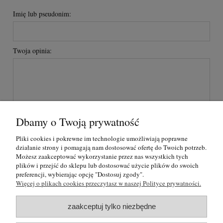
Imię lub pseudonim:
Twoja opinia:
Dbamy o Twoją prywatność
wyślij
Pliki cookies i pokrewne im technologie umożliwiają poprawne
działanie strony i pomagają nam dostosować ofertę do Twoich potrzeb.
Możesz zaakceptować wykorzystanie przez nas wszystkich tych
plików i przejść do sklepu lub dostosować użycie plików do swoich
O nas
preferencji, wybierając opcję "Dostosuj zgody".
Więcej o plikach cookies przeczytasz w naszej Polityce prywatności.
Regulamin i polityka prywatności
zaakceptuj tylko niezbędne
Formy płatności i rezerwacje