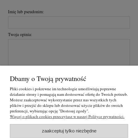
Imię lub pseudonim:
Twoja opinia:
Dbamy o Twoją prywatność
wyślij
Pliki cookies i pokrewne im technologie umożliwiają poprawne
działanie strony i pomagają nam dostosować ofertę do Twoich potrzeb.
Możesz zaakceptować wykorzystanie przez nas wszystkich tych
plików i przejść do sklepu lub dostosować użycie plików do swoich
O nas
preferencji, wybierając opcję "Dostosuj zgody".
Więcej o plikach cookies przeczytasz w naszej Polityce prywatności.
Regulamin i polityka prywatności
zaakceptuj tylko niezbędne