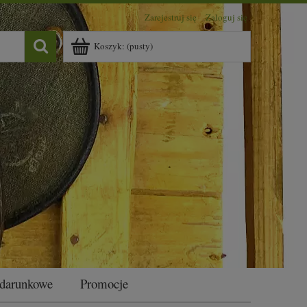
Zarejestruj się
Zaloguj się
Koszyk:
(pusty)
odarunkowe
Promocje