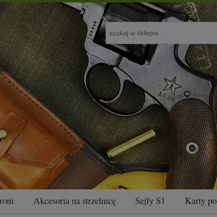
roni
Akcesoria na strzelnicę
Sejfy S1
Karty p