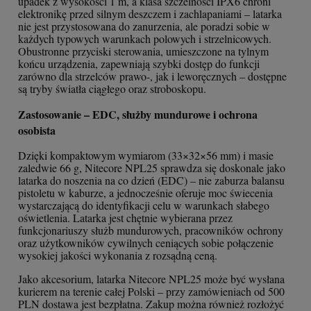
upadek z wysokości 1 m, a klasa szczelności IPX6 chroni
elektronikę przed silnym deszczem i zachlapaniami – latarka
nie jest przystosowana do zanurzenia, ale poradzi sobie w
każdych typowych warunkach polowych i strzelnicowych.
Obustronne przyciski sterowania, umieszczone na tylnym
końcu urządzenia, zapewniają szybki dostęp do funkcji
zarówno dla strzelców prawo-, jak i leworęcznych – dostępne
są tryby światła ciągłego oraz stroboskopu.
Zastosowanie – EDC, służby mundurowe i ochrona
osobista
Dzięki kompaktowym wymiarom (33×32×56 mm) i masie
zaledwie 66 g, Nitecore NPL25 sprawdza się doskonale jako
latarka do noszenia na co dzień (EDC) – nie zaburza balansu
pistoletu w kaburze, a jednocześnie oferuje moc świecenia
wystarczającą do identyfikacji celu w warunkach słabego
oświetlenia. Latarka jest chętnie wybierana przez
funkcjonariuszy służb mundurowych, pracowników ochrony
oraz użytkowników cywilnych ceniących sobie połączenie
wysokiej jakości wykonania z rozsądną ceną.
Jako akcesorium, latarka Nitecore NPL25 może być wysłana
kurierem na terenie całej Polski – przy zamówieniach od 500
PLN dostawa jest bezpłatna. Zakup można również rozłożyć