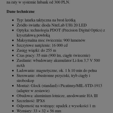
na raty w systemie Inbank od 300 PLN.
Dane techniczne
Typ: latarka taktyczna na broń krótką
Źródło światła: dioda NiteLab UHi 20 LED
Optyka: technologia PDOT (Precision Digital Optics) z
kryształową powłoką
Maksymalna moc świecenia: 900 lumenów
Szczytowe natężenie: 16 000 cd
Zasięg wiązki: do 255 m
Czas pracy: 35 min (900 lm, ciągłe świecenie)
Zasilanie: wbudowany akumulator Li-Ion 3,7 V 500
mAh
Ładowanie: magnetyczne, ok. 1 h 10 min do pełna
Sterowanie: obustronne przyciski, tryb ciągły i
stroboskop
Montaż: Glock (standard) i Picatinny/MIL-STD-1913
(adapter w zestawie)
Obudowa: aluminium lotnicze, anodowanie HA III
Szczelność: IPX6
Odporność na wstrząsy: upadek z wysokości 1 m
Wymiary: 33 × 32 × 56 mm