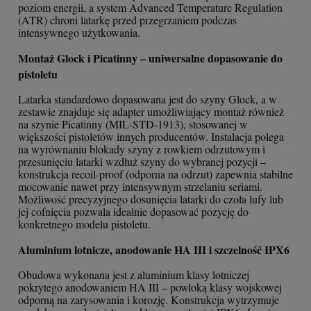
poziom energii, a system Advanced Temperature Regulation
(ATR) chroni latarkę przed przegrzaniem podczas
intensywnego użytkowania.
Montaż Glock i Picatinny – uniwersalne dopasowanie do
pistoletu
Latarka standardowo dopasowana jest do szyny Glock, a w
zestawie znajduje się adapter umożliwiający montaż również
na szynie Picatinny (MIL-STD-1913), stosowanej w
większości pistoletów innych producentów. Instalacja polega
na wyrównaniu blokady szyny z rowkiem odrzutowym i
przesunięciu latarki wzdłuż szyny do wybranej pozycji –
konstrukcja recoil-proof (odporna na odrzut) zapewnia stabilne
mocowanie nawet przy intensywnym strzelaniu seriami.
Możliwość precyzyjnego dosunięcia latarki do czoła lufy lub
jej cofnięcia pozwala idealnie dopasować pozycję do
konkretnego modelu pistoletu.
Aluminium lotnicze, anodowanie HA III i szczelność IPX6
Obudowa wykonana jest z aluminium klasy lotniczej
pokrytego anodowaniem HA III – powłoką klasy wojskowej
odporną na zarysowania i korozję. Konstrukcja wytrzymuje