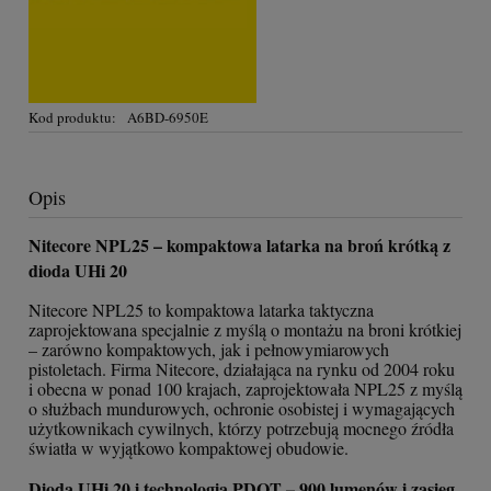
Kod produktu:
A6BD-6950E
Opis
Nitecore NPL25 – kompaktowa latarka na broń krótką z
dioda UHi 20
Nitecore NPL25 to kompaktowa latarka taktyczna
zaprojektowana specjalnie z myślą o montażu na broni krótkiej
– zarówno kompaktowych, jak i pełnowymiarowych
pistoletach. Firma Nitecore, działająca na rynku od 2004 roku
i obecna w ponad 100 krajach, zaprojektowała NPL25 z myślą
o służbach mundurowych, ochronie osobistej i wymagających
użytkownikach cywilnych, którzy potrzebują mocnego źródła
światła w wyjątkowo kompaktowej obudowie.
Dioda UHi 20 i technologia PDOT – 900 lumenów i zasięg