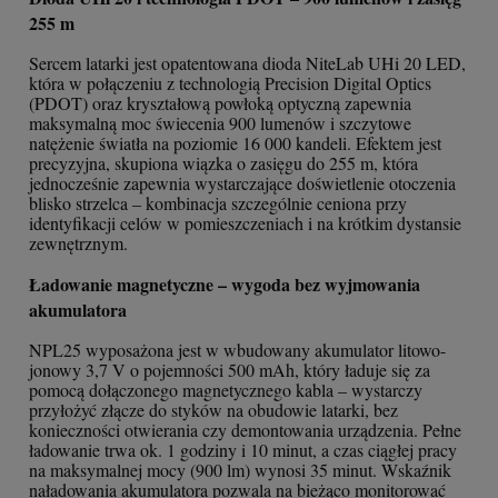
255 m
Sercem latarki jest opatentowana dioda NiteLab UHi 20 LED,
która w połączeniu z technologią Precision Digital Optics
(PDOT) oraz kryształową powłoką optyczną zapewnia
maksymalną moc świecenia 900 lumenów i szczytowe
natężenie światła na poziomie 16 000 kandeli. Efektem jest
precyzyjna, skupiona wiązka o zasięgu do 255 m, która
jednocześnie zapewnia wystarczające doświetlenie otoczenia
blisko strzelca – kombinacja szczególnie ceniona przy
identyfikacji celów w pomieszczeniach i na krótkim dystansie
zewnętrznym.
Ładowanie magnetyczne – wygoda bez wyjmowania
akumulatora
NPL25 wyposażona jest w wbudowany akumulator litowo-
jonowy 3,7 V o pojemności 500 mAh, który ładuje się za
pomocą dołączonego magnetycznego kabla – wystarczy
przyłożyć złącze do styków na obudowie latarki, bez
konieczności otwierania czy demontowania urządzenia. Pełne
ładowanie trwa ok. 1 godziny i 10 minut, a czas ciągłej pracy
na maksymalnej mocy (900 lm) wynosi 35 minut. Wskaźnik
naładowania akumulatora pozwala na bieżąco monitorować