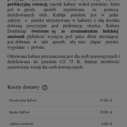
perfekcyjną retencję
(zacisk kabury wokół pistoletu), która
jest w prosty sposób regulowana za pomocą
dedykowanych śrub. Kabłąk pistoletu jest w pełni
zakryty a pistolet utrzymywany w kaburze z siłą docisku
dobraną precyzyjnie pod preferencję strzelca. Kabury
tworzone są ze zrozumieniem ludzkiej
Doubletap
anatomii
- głębokość wycięcia pod palce dłoni strzelającej
jest dobrana w taki sposób, aby móc złapać pistolet
wygodnie i pewnie.
Oferowana kabura przeznaczona jest dla osób praworęcznych i
dedykowana do pistoletu CZ 75 B. Istnieje możliwość
zamówienia wersji dla osób leworęcznych.
Koszty dostawy
Cena nie zawiera ewentualnych kosztów płatności
Paczkomat InPost
15,00 zł
Kurier InPost
19,00 zł
odbiór osobisty
0,00 zł