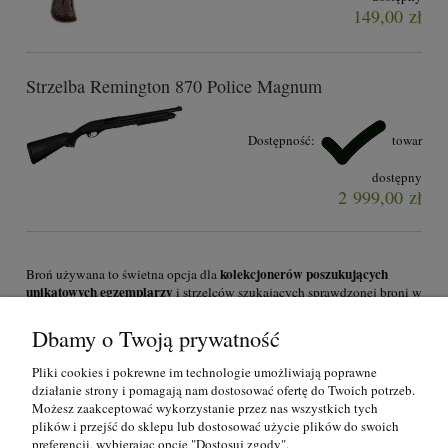
149,00 zł
Strzelba Remington 870 Police Magnum
Dostępność:
towar
dostępny
2 999,00 zł
kolekcjonerów poszukujących
Broń używana to świetna opcja dla
unikatowych egzemplarzy
i strzelców szukających sprawdzonej broni w
niższej cenie. Militaria z różnych epok i krajów – od historycznych
rewolwerów po współczesne pistolety samopowtarzalne.
Dbamy o Twoją prywatność
skup broni
Oferta zmienia się dynamicznie. Prowadzimy
– zapytaj o
Pliki cookies i pokrewne im technologie umożliwiają poprawne
wyłącznie odbiór osobisty
warunki. Zgodnie z przepisami
w Łodzi, ul.
działanie strony i pomagają nam dostosować ofertę do Twoich potrzeb.
Wojska Polskiego 7.
Możesz zaakceptować wykorzystanie przez nas wszystkich tych
plików i przejść do sklepu lub dostosować użycie plików do swoich
O nas
preferencji, wybierając opcję "Dostosuj zgody".