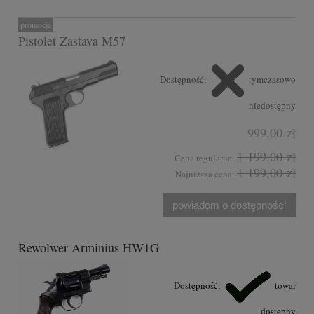
promocja
Pistolet Zastava M57
Dostępność:
tymczasowo
niedostępny
999,00 zł
1 199,00 zł
Cena regularna:
1 199,00 zł
Najniższa cena:
powiadom o dostępności
Rewolwer Arminius HW1G
Dostępność:
towar
dostępny