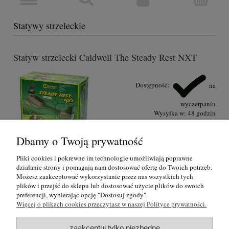
Statywy strzeleckie
Statyw strzelecki Caldwell The Steady Rest NXT
Dostępność:
na
wyczerpaniu
Wysyłka w:
48 godzin
199,00 zł
Dbamy o Twoją prywatność
do koszyka
Pliki cookies i pokrewne im technologie umożliwiają poprawne
działanie strony i pomagają nam dostosować ofertę do Twoich potrzeb.
Możesz zaakceptować wykorzystanie przez nas wszystkich tych
plików i przejść do sklepu lub dostosować użycie plików do swoich
O nas
preferencji, wybierając opcję "Dostosuj zgody".
Więcej o plikach cookies przeczytasz w naszej Polityce prywatności.
Regulamin i polityka prywatności
zaakceptuj tylko niezbędne