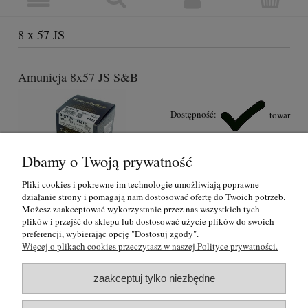
8 x 57 JS
Amunicja 8x57 JS S&B
Dostępność:
towar
dostępny
5,59 zł
Dbamy o Twoją prywatność
Pliki cookies i pokrewne im technologie umożliwiają poprawne
działanie strony i pomagają nam dostosować ofertę do Twoich potrzeb.
Możesz zaakceptować wykorzystanie przez nas wszystkich tych
plików i przejść do sklepu lub dostosować użycie plików do swoich
O nas
preferencji, wybierając opcję "Dostosuj zgody".
Więcej o plikach cookies przeczytasz w naszej Polityce prywatności.
Regulamin i polityka prywatności
zaakceptuj tylko niezbędne
Formy płatności i rezerwacje