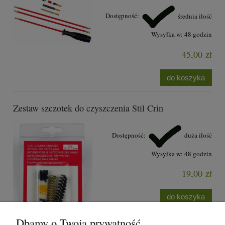
Dostępność:
średnia ilość
Wysyłka w:
48 godzin
45,00 zł
do koszyka
Zestaw szczotek do czyszczenia Stil Crin
Dostępność:
duża ilość
Wysyłka w:
48 godzin
19,00 zł
do koszyka
Dbamy o Twoją prywatność