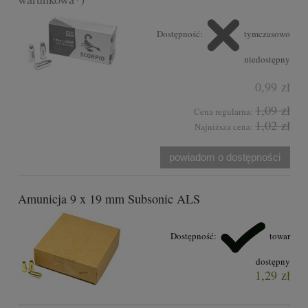
Dostępność:
tymczasowo
niedostępny
0,99 zł
1,09 zł
Cena regularna:
1,02 zł
Najniższa cena:
powiadom o dostępności
Amunicja 9 x 19 mm Subsonic ALS
Dostępność:
towar
dostępny
1,29 zł