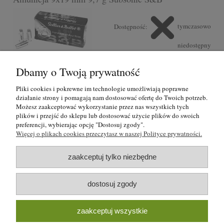
Dostępność:
tymczasowo
niedostępny
1,46 zł
Dbamy o Twoją prywatność
powiadom o dostępności
Pliki cookies i pokrewne im technologie umożliwiają poprawne
działanie strony i pomagają nam dostosować ofertę do Twoich potrzeb.
Możesz zaakceptować wykorzystanie przez nas wszystkich tych
plików i przejść do sklepu lub dostosować użycie plików do swoich
O nas
preferencji, wybierając opcję "Dostosuj zgody".
Więcej o plikach cookies przeczytasz w naszej Polityce prywatności.
Regulamin i polityka prywatności
zaakceptuj tylko niezbędne
Formy płatności i rezerwacje
dostosuj zgody
Moje konto
zaakceptuj wszystkie
Blog strzelecki