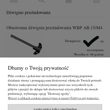
Dźwignie przeładowania
Obustronna dźwignia przeładowania WBP AR-15/M4
Dostępność:
na
wyczerpaniu
Wysyłka w:
48 godzin
399,00 zł
Dbamy o Twoją prywatność
do koszyka
Pliki cookies i pokrewne im technologie umożliwiają poprawne
działanie strony i pomagają nam dostosować ofertę do Twoich potrzeb.
Możesz zaakceptować wykorzystanie przez nas wszystkich tych
plików i przejść do sklepu lub dostosować użycie plików do swoich
O nas
preferencji, wybierając opcję "Dostosuj zgody".
Więcej o plikach cookies przeczytasz w naszej Polityce prywatności.
Regulamin i polityka prywatności
zaakceptuj tylko niezbędne