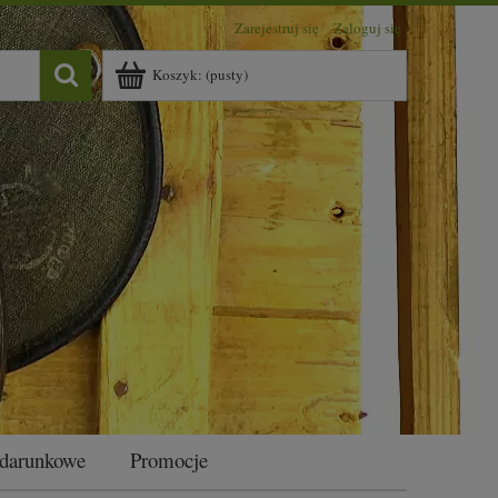
Zarejestruj się
Zaloguj się
Koszyk:
(pusty)
odarunkowe
Promocje