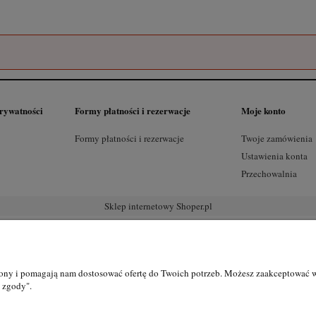
prywatności
Formy płatności i rezerwacje
Moje konto
Formy płatności i rezerwacje
Twoje zamówienia
Ustawienia konta
Przechowalnia
Sklep internetowy Shoper.pl
rony i pomagają nam dostosować ofertę do Twoich potrzeb. Możesz zaakceptować wy
j zgody".