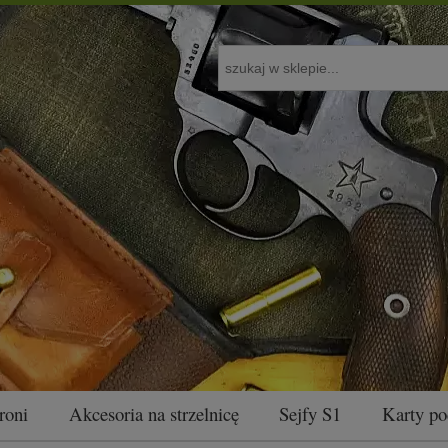
roni
Akcesoria na strzelnicę
Sejfy S1
Karty p