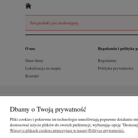
Ten produkt jest niedostępny.
O nas
Regulamin i polityka 
Dane firmy
Regulamin
Lokalizacja na mapie
Polityka prywatności
Kontakt
Dbamy o Twoją prywatność
Pliki cookies i pokrewne im technologie umożliwiają poprawne działanie st
dostosować użycie plików do swoich preferencji, wybierając opcję "Dostosu
Więcej o plikach cookies przeczytasz w naszej Polityce prywatności.