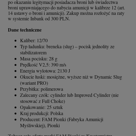
po okazaniu legitymacji posiadacza broni lub świadectwa
broni uprawniającego do nabycia amunicji w kalibrze 12 (art.
14 ustawy o broni i amunicji). Zakup można rozłożyć na raty
w systemie Inbank od 300 PLN.
Dane techniczne
Kaliber: 12/70
Typ ładunku: breneka (slug) – pocisk jednolity ze
stabilizatorem
Masa pocisku: 28 g
Prędkość V2,5: 390 m/s
Energia wylotowa: 2130 J
Okucie łuski: mosiężne, wyższe niż w Dynamic Slug
(wariant PRO)
Przybitka: polimerowa
Zalecany czók: cylinder lub Improved Cylinder (nie
stosować z Full Choke)
Opakowanie: 25 sztuk
Kraj produkcji: Polska
Producent: FAM Pionki (Fabryka Amunicji
Myśliwskiej), Pionki
Zobacz całą ofertę marki
FAM Pionki
w Kwatermistrz –