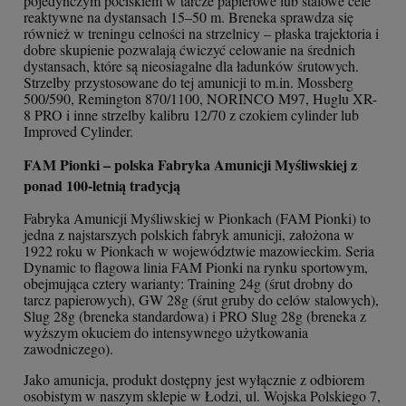
pojedynczym pociskiem w tarcze papierowe lub stalowe cele
reaktywne na dystansach 15–50 m. Breneka sprawdza się
również w treningu celności na strzelnicy – płaska trajektoria i
dobre skupienie pozwalają ćwiczyć celowanie na średnich
dystansach, które są nieosiagalne dla ładunków śrutowych.
Strzelby przystosowane do tej amunicji to m.in. Mossberg
500/590, Remington 870/1100, NORINCO M97, Huglu XR-
8 PRO i inne strzelby kalibru 12/70 z czokiem cylinder lub
Improved Cylinder.
FAM Pionki – polska Fabryka Amunicji Myśliwskiej z
ponad 100-letnią tradycją
Fabryka Amunicji Myśliwskiej w Pionkach (FAM Pionki) to
jedna z najstarszych polskich fabryk amunicji, założona w
1922 roku w Pionkach w województwie mazowieckim. Seria
Dynamic to flagowa linia FAM Pionki na rynku sportowym,
obejmująca cztery warianty: Training 24g (śrut drobny do
tarcz papierowych), GW 28g (śrut gruby do celów stalowych),
Slug 28g (breneka standardowa) i PRO Slug 28g (breneka z
wyższym okuciem do intensywnego użytkowania
zawodniczego).
Jako amunicja, produkt dostępny jest wyłącznie z odbiorem
osobistym w naszym sklepie w Łodzi, ul. Wojska Polskiego 7,