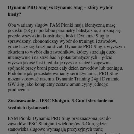
Dynamic PRO Slug vs Dynamic Slug – który wybór
kiedy?
Oba warianty slugów FAM Pionki mają identyczną masę
pocisku (28 g) i podobne parametry balistyczne, a różnią się
przede wszystkim konstrukcją łuski. Dynamic Slug to
sprawdzony, ekonomiczny wybór do treningu i zawodów,
gdzie liczy się koszt na strzał. Dynamic PRO Slug z wyższym
okuciem to wybór dla zawodników, którzy strzelają dużo,
intensywnie i na strzelbac h półautomatycznych – gdzie
wyższa jakość łuski redukuje ryzyko zacięć i zapewnia
spójność pracy broni przez cały dzień zawodów lub treningu.
Podobnie jak pozostałe warianty serii Dynamic, PRO Slug
można stosować razem z Dynamic Training 24g i Dynamic
GW 28g jako kompletny zestaw amunicyjny jednego
producenta.
Zastosowanie – IPSC Shotgun, 3-Gun i strzelanie na
średnich dystansach
FAM Pionki Dynamic PRO Slug przeznaczona jest do
zawodów IPSC Shotgun i wielobojów 3-Gun, gdzie
stanowiska slugowe wymagają precyzyjnych trafię