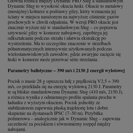
Główna różnica między Dynamic PRO Slug a standardowym
Dynamic Slug to wysokość okucia łuski. Okucie to metalowy
(mosiężny) kołnierz u podstawy gilzy, który wzmacnia jej
ściany w miejscu narażonym na najwyższe ciśnienie gazów
prochowych w chwili odpalenia. W wersji PRO okucie jest
znacznie wyższe niż w standardowym Slug – co poprawia
sztywność gilzy w komorze nabojowej, zapobiega jej
odkształcaniu podczas strzału i ułatwia ekstrakcję po
wystrzeleniu. Ma to szczególne znaczenie w strzelbach
półautomatycznych intensywnie użytkowanych podczas
wielostanowiskowych zawodów, gdzie awaryjne zacięcie się
łuski w komorze może przerwać série strzelania.
Parametry balistyczne – 390 m/s i 2130 J energii wylotowej
Pocisk o masie 28 g opuszcza lufę z prędkością V2,5 = 390
m/s, co przekłada się na energię wylotową 2130 J. Parametry
te są bliskie standardowemu Dynamic Slug (410 m/s, 2150 J),
a różnica wynika z odmiennego profilu spalania prochu w
ładunku z wyższym okuciem. Pocisk jednolity ze
stabilizatorem zapewnia płaską trajektorię lotu i dobre
skupienie na dystansach IPSC (7–50 m). Przybitka
polimerowa – analogicznie jak w Dynamic Slug – zapewnia
szczelność za pociskiem i równomierny rozpęd między
nabojami.