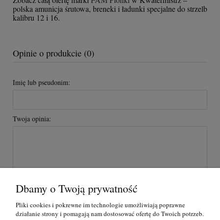
polska amunicja śrutowa, breneki i ładunki specjalne do strzelb
kalibru 12 i 16.
Opinie o produkcie (0)
Imię lub pseudonim:
Twoja opinia:
Dbamy o Twoją prywatność
wyślij
Pliki cookies i pokrewne im technologie umożliwiają poprawne
działanie strony i pomagają nam dostosować ofertę do Twoich potrzeb.