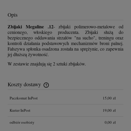
Opis
Zbijaki Megaline .12
- zbijaki polimerowo-metalowe od
cenionego, włoskiego producenta. Zbijaki służą do
bezpiecznego oddawania strzałów "na sucho", treningu oraz
kontroli działania podstawowych mechanizmów broni palnej.
Fałszywa spłonka osadzona została na sprężynie, co zapewnia
jej dłuższą żywotność.
W zestawie znajdują się 2 sztuki zbijaków.
Koszty dostawy
Cena nie zawiera ewentualnych kosztów płatności
Paczkomat InPost
15,00 zł
Kurier InPost
19,00 zł
odbiór osobisty
0,00 zł