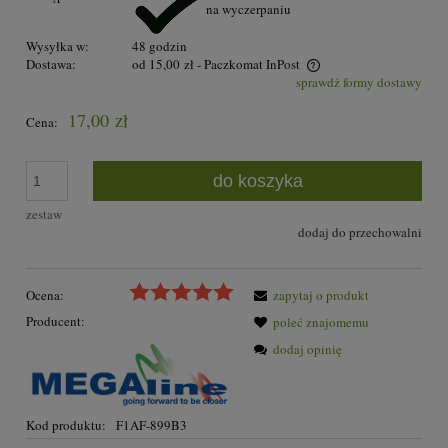
na wyczerpaniu
Wysyłka w:
48 godzin
Dostawa:
od 15,00 zł
- Paczkomat InPost
sprawdź formy dostawy
Cena nie zawiera ewentualnych kosztów płatności
17,00 zł
Cena:
do koszyka
zestaw
dodaj do przechowalni
Ocena:
zapytaj o produkt
Producent:
poleć znajomemu
dodaj opinię
Kod produktu:
F1AF-899B3