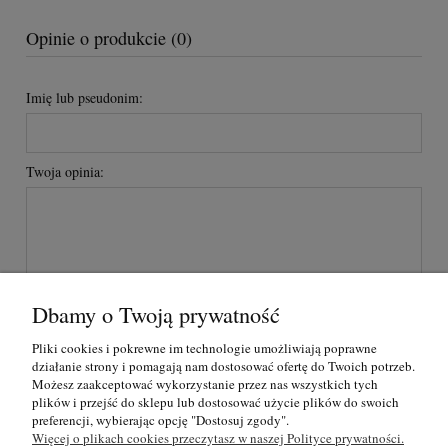
Opinie o produkcie (0)
Imię lub pseudonim:
Twoja opinia:
Dbamy o Twoją prywatność
wyślij
Pliki cookies i pokrewne im technologie umożliwiają poprawne
działanie strony i pomagają nam dostosować ofertę do Twoich potrzeb.
Możesz zaakceptować wykorzystanie przez nas wszystkich tych
plików i przejść do sklepu lub dostosować użycie plików do swoich
O nas
preferencji, wybierając opcję "Dostosuj zgody".
Więcej o plikach cookies przeczytasz w naszej Polityce prywatności.